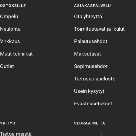
sivulle
sivulle
sivulle
sivulle
OSTOKSILLE
ASIAKASPALVELU
1
2
3
4
Ompelu
Ota yhteyttä
Neulonta
Toimitustavat ja -kulut
Virkkaus
Palautusehdot
Muut tekniikat
Maksutavat
Outlet
Sopimusehdot
Tietosuojaseloste
Usein kysytyt
Evästeasetukset
YRITYS
SEURAA MEITÄ
Tietoa meistä