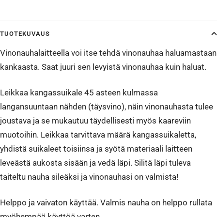
TUOTEKUVAUS
Vinonauhalaitteella voi itse tehdä vinonauhaa haluamastaan
kankaasta. Saat juuri sen levyistä vinonauhaa kuin haluat.
Leikkaa kangassuikale 45 asteen kulmassa
langansuuntaan nähden (täysvino), näin vinonauhasta tulee
joustava ja se mukautuu täydellisesti myös kaareviin
muotoihin. Leikkaa tarvittava määrä kangassuikaletta,
yhdistä suikaleet toisiinsa ja syötä materiaali laitteen
leveästä aukosta sisään ja vedä läpi. Silitä läpi tuleva
taiteltu nauha sileäksi ja vinonauhasi on valmista!
Helppo ja vaivaton käyttää. Valmis nauha on helppo rullata
myöhempää käyttöä varten.