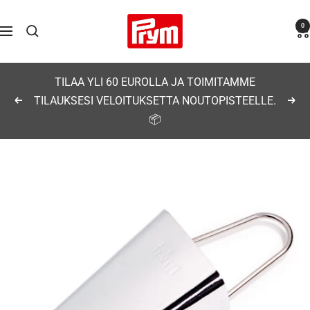
Siirry
Prym
0
sisältöön
Navigaatio
TILAA YLI 60 EUROLLA JA TOIMITAMME
TILAUKSESI VELOITUKSETTA NOUTOPISTEELLE.
Edellinen
Seu
📦