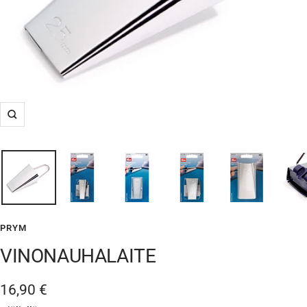
Suurenna
PRYM
VINONAUHALAITE
Alennushinta
16,90 €