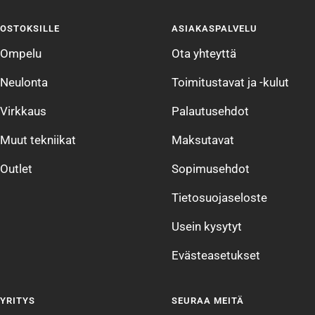
sivulle
sivulle
sivulle
sivulle
OSTOKSILLE
ASIAKASPALVELU
1
2
3
4
Ompelu
Ota yhteyttä
Neulonta
Toimitustavat ja -kulut
Virkkaus
Palautusehdot
Muut tekniikat
Maksutavat
Outlet
Sopimusehdot
Tietosuojaseloste
Usein kysytyt
Evästeasetukset
YRITYS
SEURAA MEITÄ