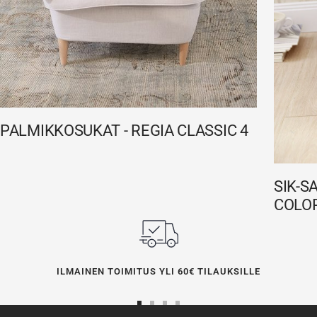
PALMIKKOSUKAT - REGIA CLASSIC 4
SIK-S
COLO
ILMAINEN TOIMITUS YLI 60€ TILAUKSILLE
Siirry
Siirry
Siirry
Siirry