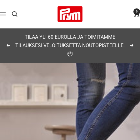
Siirry
Prym
0
sisältöön
Navigaatio
TILAA YLI 60 EUROLLA JA TOIMITAMME
TILAUKSESI VELOITUKSETTA NOUTOPISTEELLE.
Edellinen
Seu
📦