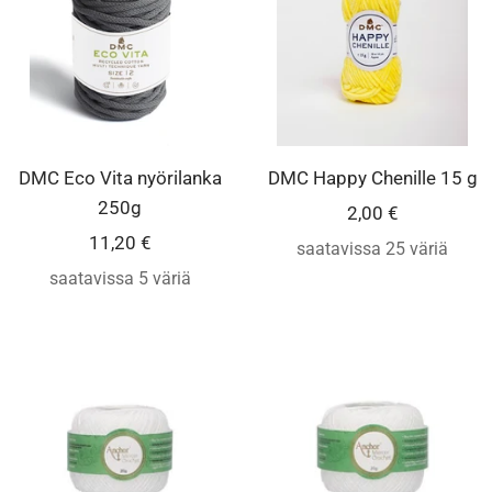
DMC Eco Vita nyörilanka
DMC Happy Chenille 15 g
250g
Alennushinta
2,00 €
Alennushinta
11,20 €
saatavissa 25 väriä
saatavissa 5 väriä