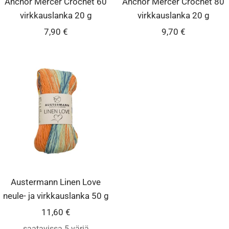
Anchor Mercer Crochet 60
Anchor Mercer Crochet 80
virkkauslanka 20 g
virkkauslanka 20 g
Alennushinta
Alennushinta
7,90 €
9,70 €
Austermann Linen Love
neule- ja virkkauslanka 50 g
Alennushinta
11,60 €
saatavissa 5 väriä