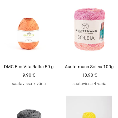
DMC Eco Vita Raffia 50 g
Austermann Soleia 100g
Alennushinta
Alennushinta
9,90 €
13,90 €
saatavissa 7 väriä
saatavissa 4 väriä