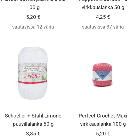
100 g
virkkauslanka 50 g
Alennushinta
Alennushinta
5,20 €
4,25 €
saatavissa 12 väriä
saatavissa 37 väriä
Schoeller + Stahl Limone
Perfect Crochet Maxi
puuvillalanka 50 g
virkkauslanka 100 g
Alennushinta
Alennushinta
3,85 €
5,20 €