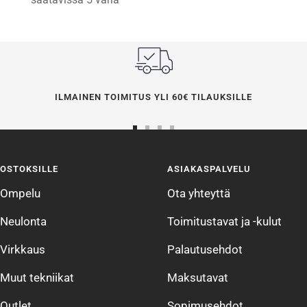
ILMAINEN TOIMITUS YLI 60€ TILAUKSILLE
Siirry
Siirry
Siirry
Siirry
sivulle
sivulle
sivulle
sivulle
OSTOKSILLE
ASIAKASPALVELU
1
2
3
4
Ompelu
Ota yhteyttä
Neulonta
Toimitustavat ja -kulut
Virkkaus
Palautusehdot
Muut tekniikat
Maksutavat
Outlet
Sopimusehdot