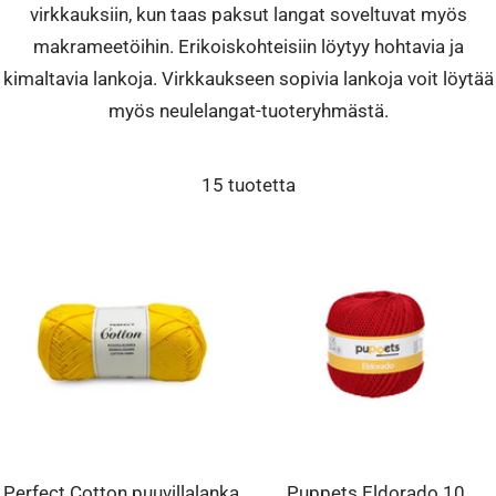
virkkauksiin, kun taas paksut langat soveltuvat myös
makrameetöihin. Erikoiskohteisiin löytyy hohtavia ja
kimaltavia lankoja. Virkkaukseen sopivia lankoja voit löytää
myös neulelangat-tuoteryhmästä.
15 tuotetta
Perfect Cotton puuvillalanka
Puppets Eldorado 10