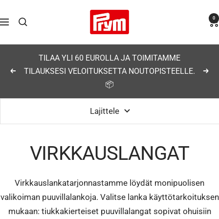
Siirry
Prym
0
sisältöön
Navigaatio
TILAA YLI 60 EUROLLA JA TOIMITAMME
TILAUKSESI VELOITUKSETTA NOUTOPISTEELLE.
Edellinen
Seu
📦
Lajittele
VIRKKAUSLANGAT
Virkkauslankatarjonnastamme löydät monipuolisen
valikoiman puuvillalankoja. Valitse lanka käyttötarkoituksen
mukaan: tiukkakierteiset puuvillalangat sopivat ohuisiin