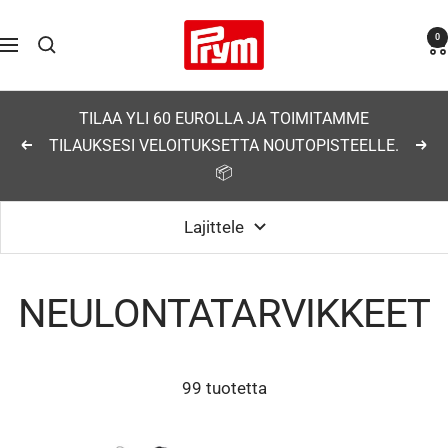
Siirry
Prym
0
sisältöön
Navigaatio
TILAA YLI 60 EUROLLA JA TOIMITAMME
TILAUKSESI VELOITUKSETTA NOUTOPISTEELLE.
Edellinen
Seu
📦
Lajittele
NEULONTATARVIKKEET
99 tuotetta