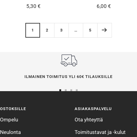
Alennushinta
Alennushinta
5,30 €
6,00 €
1
2
3
…
5
ILMAINEN TOIMITUS YLI 60€ TILAUKSILLE
Siirry
Siirry
Siirry
Siirry
sivulle
sivulle
sivulle
sivulle
OSTOKSILLE
ASIAKASPALVELU
1
2
3
4
Ompelu
Ota yhteyttä
Neulonta
Toimitustavat ja -kulut