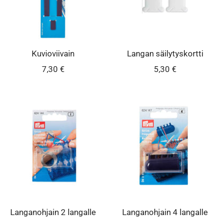
Kuvioviivain
Langan säilytyskortti
Alennushinta
Alennushinta
7,30 €
5,30 €
Langanohjain 2 langalle
Langanohjain 4 langalle