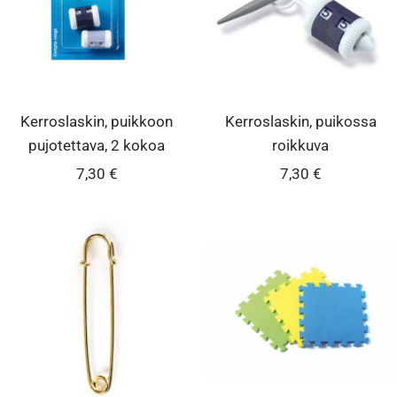
Kerroslaskin, puikkoon
Kerroslaskin, puikossa
pujotettava, 2 kokoa
roikkuva
Alennushinta
Alennushinta
7,30 €
7,30 €