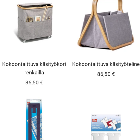
Kokoontaittuva käsityökori
Kokoontaittuva käsityöteline
renkailla
Alennushinta
86,50 €
Alennushinta
86,50 €