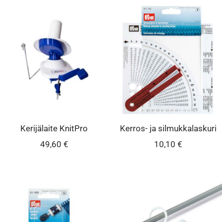
Kerijälaite KnitPro
Kerros- ja silmukkalaskuri
Alennushinta
Alennushinta
49,60 €
10,10 €