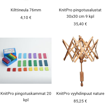
Kilttineula 76mm
KnitPro pingotusalustat
30x30 cm 9 kpl
Alennushinta
4,10 €
Alennushinta
35,40 €
KnitPro pingotuskammat 20
KnitPro vyyhdinpuut nature
kpl
Alennushinta
85,25 €