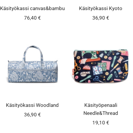
Käsityökassi canvas&bambu
Käsityökassi Kyoto
Alennushinta
Alennushinta
76,40 €
36,90 €
Käsityökassi Woodland
Käsityöpenaali
Needle&Thread
Alennushinta
36,90 €
Alennushinta
19,10 €