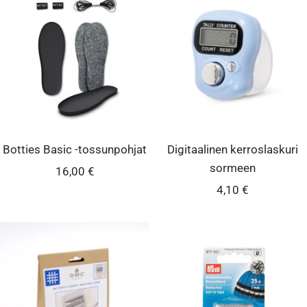
Botties Basic -tossunpohjat
Digitaalinen kerroslaskuri
sormeen
Alennushinta
16,00 €
Alennushinta
4,10 €