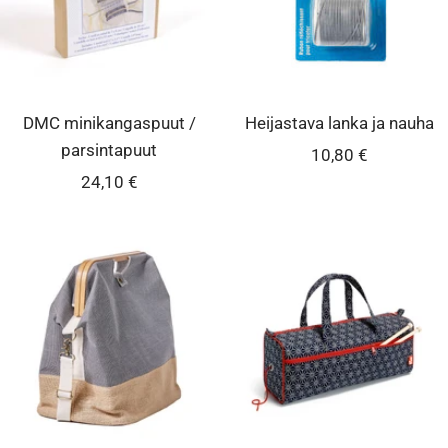
DMC minikangaspuut /
Heijastava lanka ja nauha
parsintapuut
Alennushinta
10,80 €
Alennushinta
24,10 €