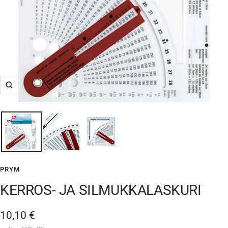
Suurenna
PRYM
KERROS- JA SILMUKKALASKURI
Alennushinta
10,10 €