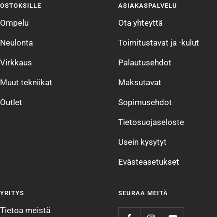
OSTOKSILLE
ASIAKASPALVELU
1
2
3
4
Ompelu
Ota yhteyttä
Neulonta
Toimitustavat ja -kulut
Virkkaus
Palautusehdot
Muut tekniikat
Maksutavat
Outlet
Sopimusehdot
Tietosuojaseloste
Usein kysytyt
Evästeasetukset
YRITYS
SEURAA MEITÄ
Tietoa meistä