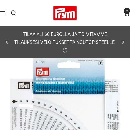
Siirry
Prym
0
sisältöön
Navigaatio
TILAA YLI 60 EUROLLA JA TOIMITAMME
TILAUKSESI VELOITUKSETTA NOUTOPISTEELLE.
Edellinen
Seu
📦