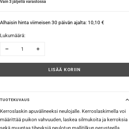
Vain 3 jäljellä varastossa
Alhaisin hinta viimeisen 30 päivän ajalta:
10,10 €
Lukumäärä:
Vähennä
Lisää
LISÄÄ KORIIN
TUOTEKUVAUS
Kerroslaskin apuvälineeksi neulojalle. Kerroslaskimella voi
määrittää puikon vahvuuden, laskea silmukoita ja kerroksia
sekä muuntaa tiheyksiä neulotun mallitilkun perusteella.