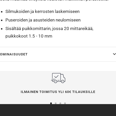
Silmukoiden ja kerrosten laskemiseen
Puseroiden ja asusteiden neulomiseen
Sisältää puikkomittarin, jossa 20 mittareikää,
puikkokoot 1.5 - 10 mm
OMINAISUUDET
ILMAINEN TOIMITUS YLI 60€ TILAUKSILLE
Siirry
Siirry
Siirry
Siirry
sivulle
sivulle
sivulle
sivulle