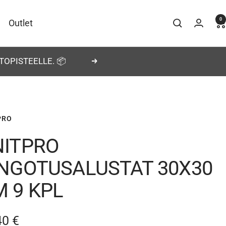
0
Outlet
TOPISTEELLE. 📦
Seuraava
PRO
NITPRO
INGOTUSALUSTAT 30X30
 9 KPL
nnushinta
40 €