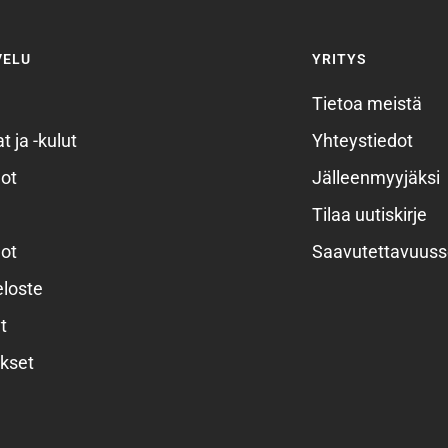
VELU
YRITYS
Tietoa meistä
t ja -kulut
Yhteystiedot
ot
Jälleenmyyjäksi
Tilaa uutiskirje
ot
Saavutettavuuss
eloste
t
kset