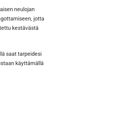
kaisen neulojan
ngottamiseen, jotta
tettu kestävästä
lä saat tarpeidesi
lustaan käyttämällä