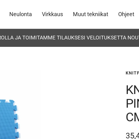
Neulonta
Virkkaus
Muut tekniikat
Ohjeet
UROLLA JA TOIMITAMME TILAUKSESI VELOITUKSETTA NOU
KNIT
K
P
CM
Ale
35,