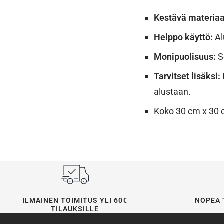
Kestävä materiaa
Helppo käyttö:
Al
Monipuolisuus:
So
Tarvitset lisäksi:
alustaan.
Koko 30 cm x 30 
ILMAINEN TOIMITUS YLI 60€
NOPEA 
TILAUKSILLE