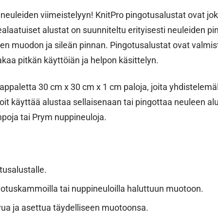
 neuleiden viimeistelyyn! KnitPro pingotusalustat ovat jo
aatuiset alustat on suunniteltu erityisesti neuleiden pi
sen muodon ja sileän pinnan. Pingotusalustat ovat valmis
akaa pitkän käyttöiän ja helpon käsittelyn.
appaletta 30 cm x 30 cm x 1 cm paloja, joita yhdistelemäl
it käyttää alustaa sellaisenaan tai pingottaa neuleen a
poja tai Prym nuppineuloja.
usalustalle.
ngotuskammoilla tai nuppineuloilla haluttuun muotoon.
ua ja asettua täydelliseen muotoonsa.