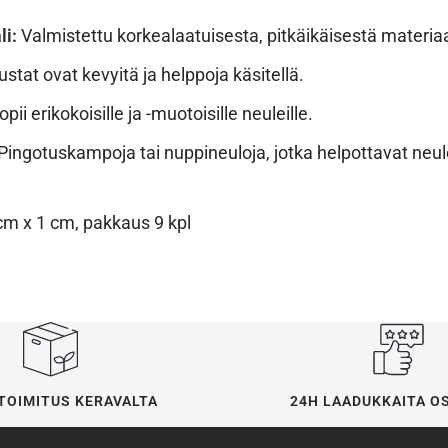
li:
Valmistettu korkealaatuisesta, pitkäikäisestä materiaa
ustat ovat kevyitä ja helppoja käsitellä.
pii erikokoisille ja -muotoisille neuleille.
Pingotuskampoja tai nuppineuloja, jotka helpottavat neul
cm x 1 cm, pakkaus 9 kpl
24H LAADUKKAITA O
TOIMITUS KERAVALTA