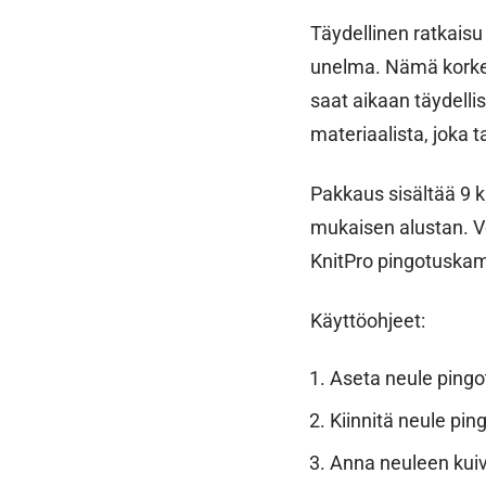
Täydellinen ratkaisu
unelma. Nämä korkeal
saat aikaan täydelli
materiaalista, joka t
Pakkaus sisältää 9 k
mukaisen alustan. Vo
KnitPro pingotuskam
Käyttöohjeet:
Aseta neule pingot
Kiinnitä neule pi
Anna neuleen kuiv