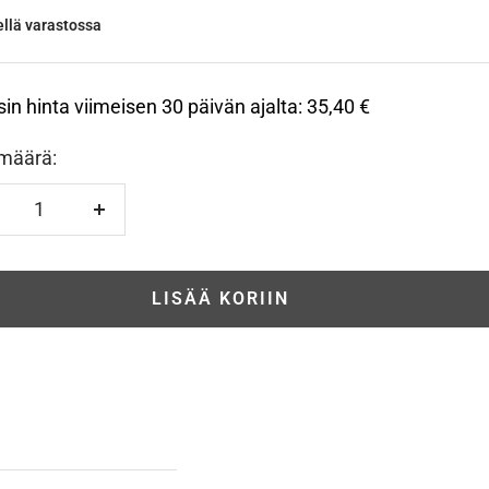
jellä varastossa
sin hinta viimeisen 30 päivän ajalta:
35,40 €
määrä:
hennä
Lisää
LISÄÄ KORIIN