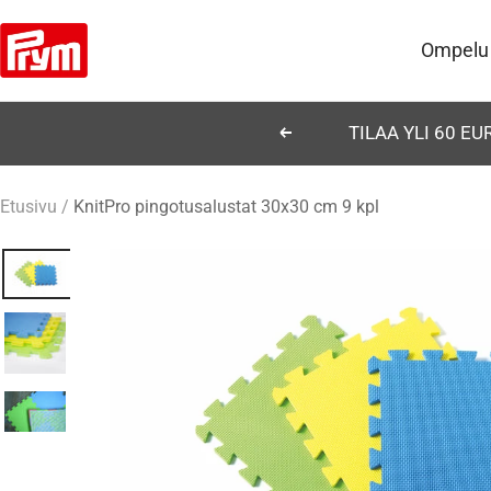
Siirry
Prym
sisältöön
Ompelu
TILAA YLI 60 E
Edellinen
Etusivu
KnitPro pingotusalustat 30x30 cm 9 kpl