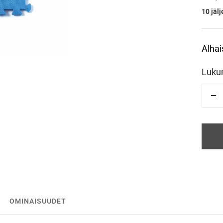
10 jäl
Alhai
Luku
Vä
OMINAISUUDET