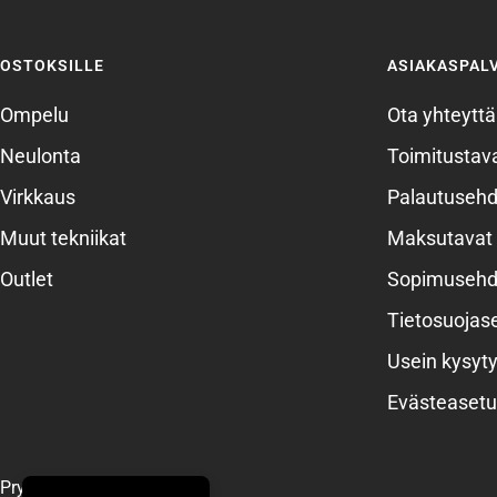
OSTOKSILLE
ASIAKASPAL
Ompelu
Ota yhteyttä
Neulonta
Toimitustava
Virkkaus
Palautusehd
Muut tekniikat
Maksutavat
Outlet
Sopimusehd
Tietosuojas
Usein kysyty
Evästeasetu
Prym