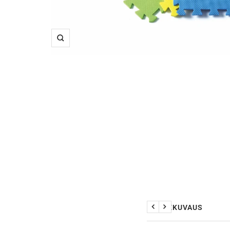
Suurenna
TUOTEKUVAUS
Edellinen
Seuraava