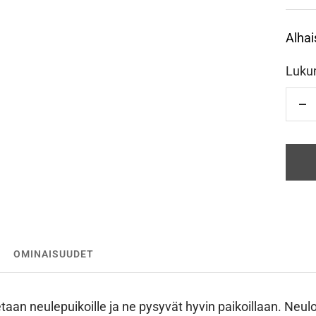
Alhai
Luku
Vä
OMINAISUUDET
etaan neulepuikoille ja ne pysyvät hyvin paikoillaan. Neul