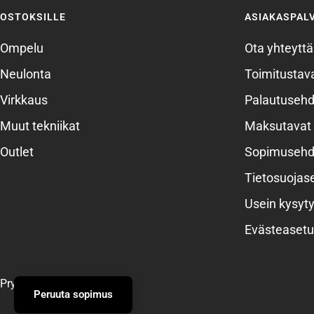
OSTOKSILLE
ASIAKASPAL
Ompelu
Ota yhteyttä
Neulonta
Toimitustava
Virkkaus
Palautusehd
Muut tekniikat
Maksutavat
Outlet
Sopimusehd
Tietosuojas
Usein kysyty
Evästeasetu
Prym
Peruuta sopimus