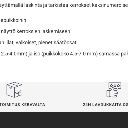
yttämällä laskinta ja tarkistaa kerrokset kaksinumeroisel
lepuikkoihin
näyttö kerroksien laskemiseen
 lilat, valkoiset, pienet säätöosat
o 2.5-4.0mm) ja iso (puikkokoko 4.5-7.0 mm) samassa p
24H LAADUKKAITA O
TOIMITUS KERAVALTA