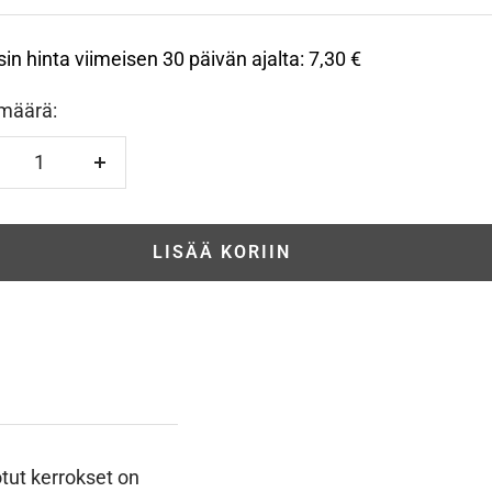
sin hinta viimeisen 30 päivän ajalta:
7,30 €
määrä:
hennä
Lisää
LISÄÄ KORIIN
otut kerrokset on