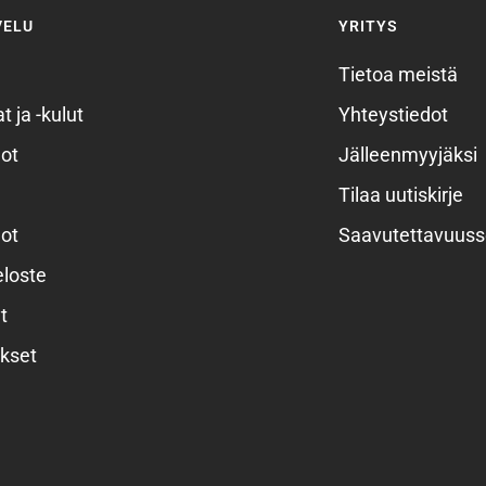
VELU
YRITYS
Tietoa meistä
t ja -kulut
Yhteystiedot
ot
Jälleenmyyjäksi
Tilaa uutiskirje
ot
Saavutettavuuss
eloste
t
kset