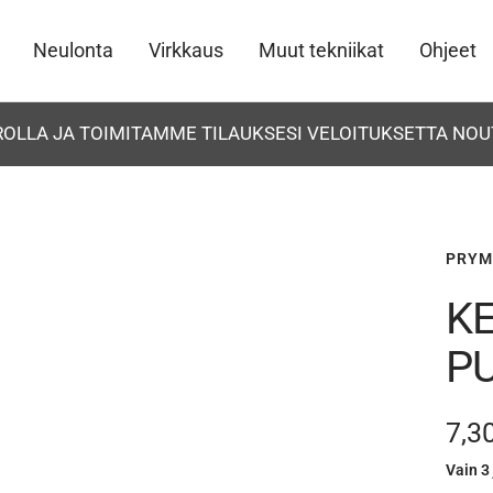
Neulonta
Virkkaus
Muut tekniikat
Ohjeet
UROLLA JA TOIMITAMME TILAUKSESI VELOITUKSETTA NOU
PRYM
K
PU
Ale
7,3
Vain 3 