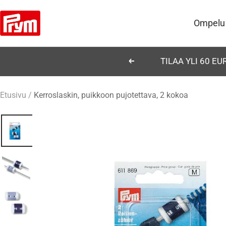
Siirry
Prym
sisältöön
Ompelu
TILAA YLI 60 E
Edellinen
Etusivu
Kerroslaskin, puikkoon pujotettava, 2 kokoa