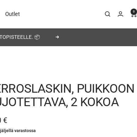
0
Outlet
TOPISTEELLE. 📦
Seuraava
ERROSLASKIN, PUIKKOON
JOTETTAVA, 2 KOKOA
nnushinta
0 €
jäljellä varastossa