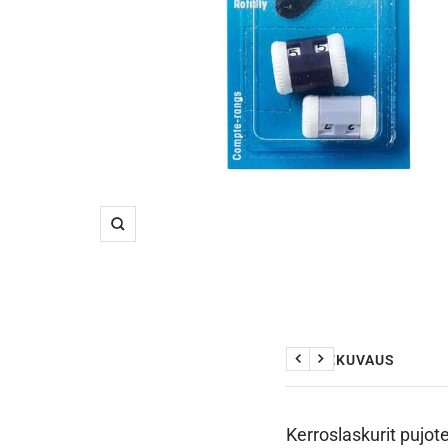
Suurenna
TUOTEKUVAUS
Edellinen
Seuraava
Kerroslaskurit pujot