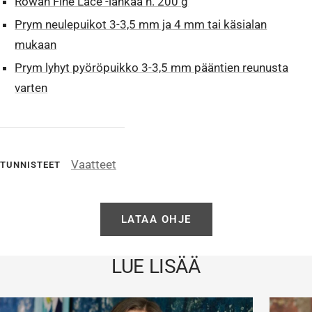
Rowan Fine Lace -lankaa n. 200 g
Prym neulepuikot 3-3,5 mm ja 4 mm tai käsialan
mukaan
Prym lyhyt pyöröpuikko 3-3,5 mm pääntien reunusta
varten
Vaatteet
TUNNISTEET
LATAA OHJE
LUE LISÄÄ