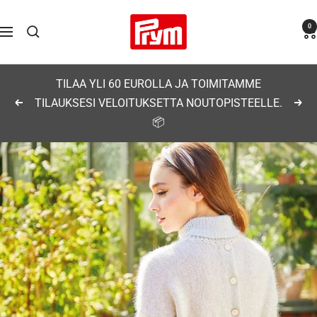
Siirry
Prym
0
sisältöön
Navigaatio
TILAA YLI 60 EUROLLA JA TOIMITAMME
TILAUKSESI VELOITUKSETTA NOUTOPISTEELLE.
Edellinen
Seu
📦