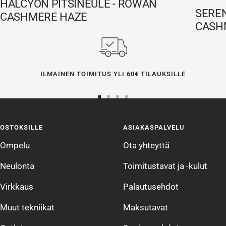
HALCYON PITSINEULE - ROWAN
SEREN
CASHMERE HAZE
CASH
ILMAINEN TOIMITUS YLI 60€ TILAUKSILLE
Siirry
Siirry
Siirry
Siirry
sivulle
sivulle
sivulle
sivulle
OSTOKSILLE
ASIAKASPALVELU
1
2
3
4
Ompelu
Ota yhteyttä
Neulonta
Toimitustavat ja -kulut
Virkkaus
Palautusehdot
Muut tekniikat
Maksutavat