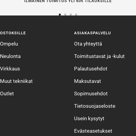
ILMAINEN TOIMITUS YLI 60€ TILAUKSILLE
Siirry
Siirry
Siirry
Siirry
sivulle
sivulle
sivulle
sivulle
OSTOKSILLE
ASIAKASPALVELU
1
2
3
4
Ompelu
Ota yhteyttä
Neulonta
Toimitustavat ja -kulut
Virkkaus
Palautusehdot
Muut tekniikat
Maksutavat
Outlet
Sopimusehdot
Tietosuojaseloste
Usein kysytyt
Evästeasetukset