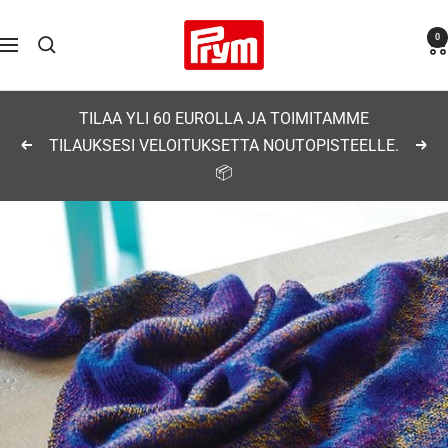
Siirry
Prym
0
sisältöön
Navigaatio
TILAA YLI 60 EUROLLA JA TOIMITAMME
TILAUKSESI VELOITUKSETTA NOUTOPISTEELLE.
Edellinen
Seu
📦