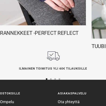
RANNEKKEET -PERFECT REFLECT
TUUBI
ILMAINEN TOIMITUS YLI 60€ TILAUKSILLE
Siirry
Siirry
Siirry
Siirry
sivulle
sivulle
sivulle
sivulle
OSTOKSILLE
ASIAKASPALVELU
1
2
3
4
Ompelu
Ota yhteyttä