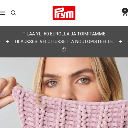
Siirry
Prym
0
sisältöön
Navigaatio
TILAA YLI 60 EUROLLA JA TOIMITAMME
TILAUKSESI VELOITUKSETTA NOUTOPISTEELLE.
Edellinen
Seu
📦