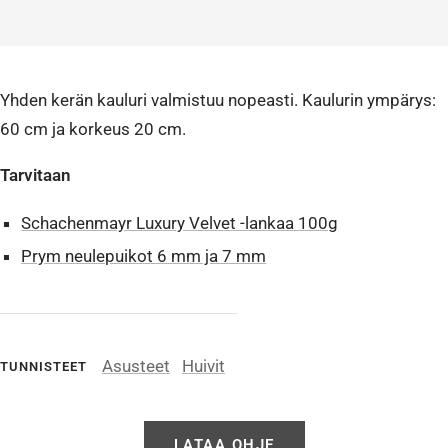
Yhden kerän kauluri valmistuu nopeasti. Kaulurin ympärys:
60 cm ja korkeus 20 cm.
Tarvitaan
Schachenmayr Luxury Velvet -lankaa 100g
Prym neulepuikot 6 mm ja 7 mm
Asusteet
Huivit
TUNNISTEET
LATAA OHJE