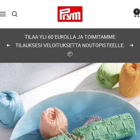
Siirry
Prym
0
sisältöön
Navigaatio
TILAA YLI 60 EUROLLA JA TOIMITAMME
TILAUKSESI VELOITUKSETTA NOUTOPISTEELLE.
Edellinen
Seu
📦