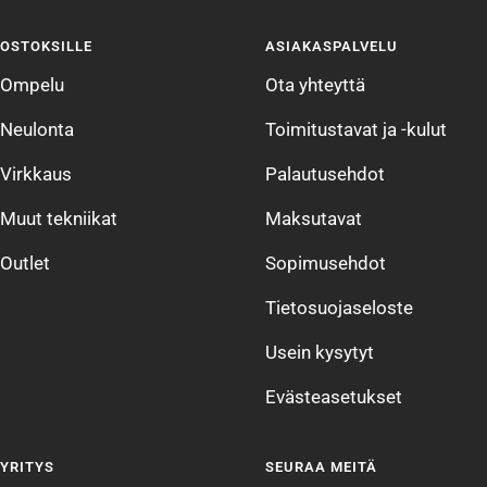
sivulle
sivulle
sivulle
sivulle
OSTOKSILLE
ASIAKASPALVELU
1
2
3
4
Ompelu
Ota yhteyttä
Neulonta
Toimitustavat ja -kulut
Virkkaus
Palautusehdot
Muut tekniikat
Maksutavat
Outlet
Sopimusehdot
Tietosuojaseloste
Usein kysytyt
Evästeasetukset
YRITYS
SEURAA MEITÄ