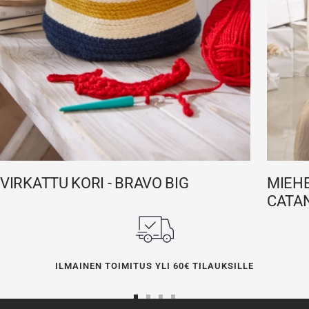
VIRKATTU KORI - BRAVO BIG
MIEHE
CATA
ILMAINEN TOIMITUS YLI 60€ TILAUKSILLE
Siirry
Siirry
Siirry
Siirry