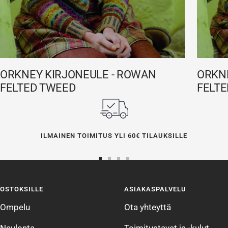
ORKNEY KIRJONEULE - ROWAN
ORKN
FELTED TWEED
FELT
ILMAINEN TOIMITUS YLI 60€ TILAUKSILLE
Siirry
Siirry
Siirry
Siirry
sivulle
sivulle
sivulle
sivulle
OSTOKSILLE
ASIAKASPALVELU
1
2
3
4
Ompelu
Ota yhteyttä
Neulonta
Toimitustavat ja -kulut