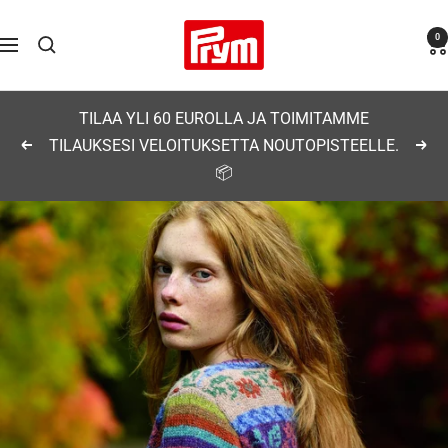
Siirry
Prym
0
sisältöön
Navigaatio
TILAA YLI 60 EUROLLA JA TOIMITAMME
TILAUKSESI VELOITUKSETTA NOUTOPISTEELLE.
Edellinen
Seu
📦