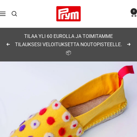
Siirry
Prym
0
sisältöön
Navigaatio
TILAA YLI 60 EUROLLA JA TOIMITAMME
TILAUKSESI VELOITUKSETTA NOUTOPISTEELLE.
Edellinen
Seu
📦