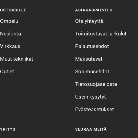
sivulle
sivulle
sivulle
sivulle
OSTOKSILLE
ASIAKASPALVELU
1
2
3
4
Ompelu
Ota yhteyttä
Neulonta
Toimitustavat ja -kulut
Virkkaus
Palautusehdot
Muut tekniikat
Maksutavat
Outlet
Sopimusehdot
Tietosuojaseloste
Usein kysytyt
Evästeasetukset
YRITYS
SEURAA MEITÄ