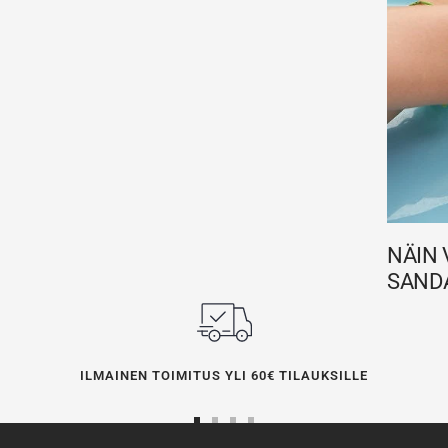
NÄIN 
SAND
ILMAINEN TOIMITUS YLI 60€ TILAUKSILLE
Siirry
Siirry
Siirry
Siirry