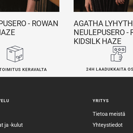
PUSERO - ROWAN
AGATHA LYHYTH
HAZE
NEULEPUSERO -
KIDSILK HAZE
24H LAADUKKAITA O
TOIMITUS KERAVALTA
VELU
YRITYS
Tietoa meistä
t ja -kulut
Yhteystiedot