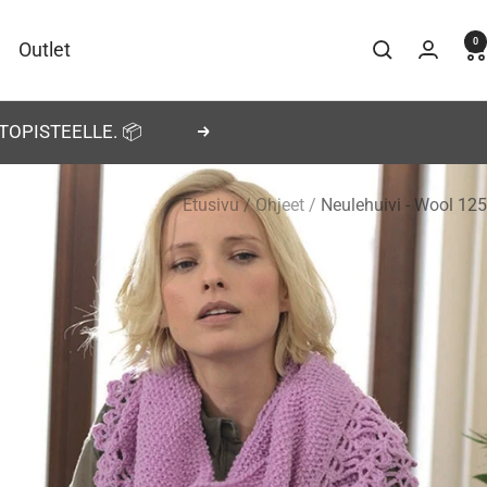
0
Outlet
TOPISTEELLE. 📦
Seuraava
Etusivu
Ohjeet
Neulehuivi - Wool 125