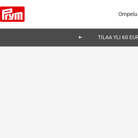
Siirry
Prym
sisältöön
Ompelu
TILAA YLI 60 E
Edellinen