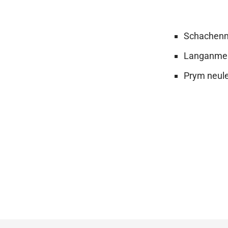
Schachenm
Langanmen
Prym neule