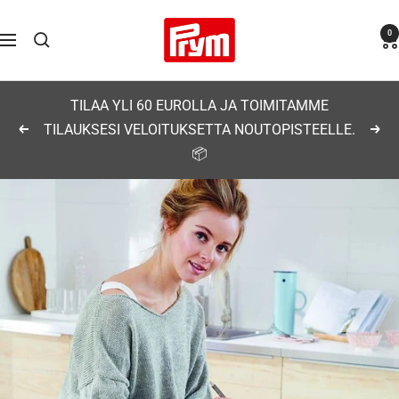
Siirry
Prym
0
sisältöön
Navigaatio
TILAA YLI 60 EUROLLA JA TOIMITAMME
TILAUKSESI VELOITUKSETTA NOUTOPISTEELLE.
Edellinen
Seu
📦