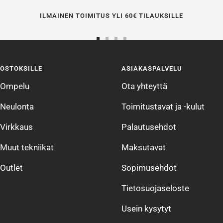
ILMAINEN TOIMITUS YLI 60€ TILAUKSILLE
Siirry
Siirry
Siirry
Siirry
sivulle
sivulle
sivulle
sivulle
OSTOKSILLE
ASIAKASPALVELU
1
2
3
4
Ompelu
Ota yhteyttä
Neulonta
Toimitustavat ja -kulut
Virkkaus
Palautusehdot
Muut tekniikat
Maksutavat
Outlet
Sopimusehdot
Tietosuojaseloste
Usein kysytyt