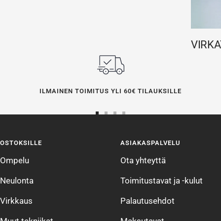
VIRKA
ILMAINEN TOIMITUS YLI 60€ TILAUKSILLE
Siirry
Siirry
Siirry
Siirry
sivulle
sivulle
sivulle
sivulle
OSTOKSILLE
ASIAKASPALVELU
1
2
3
4
Ompelu
Ota yhteyttä
Neulonta
Toimitustavat ja -kulut
Virkkaus
Palautusehdot