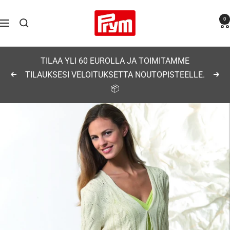
Siirry
Prym
0
sisältöön
Navigaatio
TILAA YLI 60 EUROLLA JA TOIMITAMME
TILAUKSESI VELOITUKSETTA NOUTOPISTEELLE.
Edellinen
Seu
📦