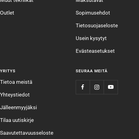
Muut tekniikat
Maksutavat
Outlet
Sopimusehdot
Tietosuojaseloste
Usein kysytyt
Evästeasetukset
YRITYS
SEURAA MEITÄ
Tietoa meistä
Yhteystiedot
Jälleenmyyjäksi
Tilaa uutiskirje
Saavutettavuusseloste