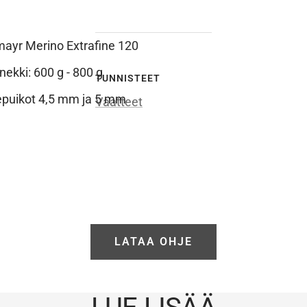
ayr Merino Extrafine 120
kki: 600 g - 800 g
TUNNISTEET
puikot 4,5 mm ja 5 mm
Vaatteet
LATAA OHJE