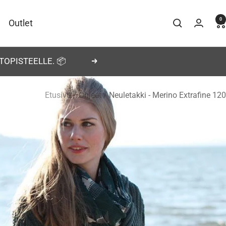
0
Outlet
TOPISTEELLE. 📦
Seuraava
Etusivu
Ohjeet
Neuletakki - Merino Extrafine 120