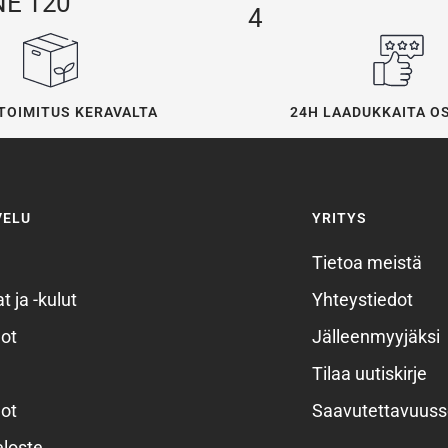
NE 120
4
24H LAADUKKAITA O
TOIMITUS KERAVALTA
VELU
YRITYS
Tietoa meistä
t ja -kulut
Yhteystiedot
ot
Jälleenmyyjäksi
Tilaa uutiskirje
ot
Saavutettavuuss
eloste