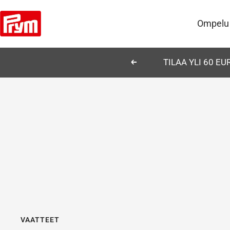
Siirry
Prym
sisältöön
Ompelu
TILAA YLI 60 E
Edellinen
VAATTEET