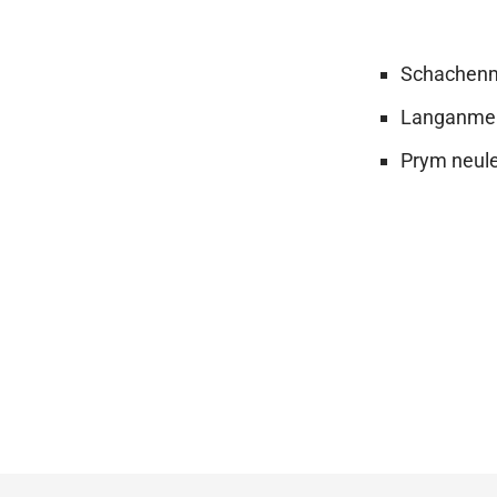
Schachenm
Langanmene
Prym neule