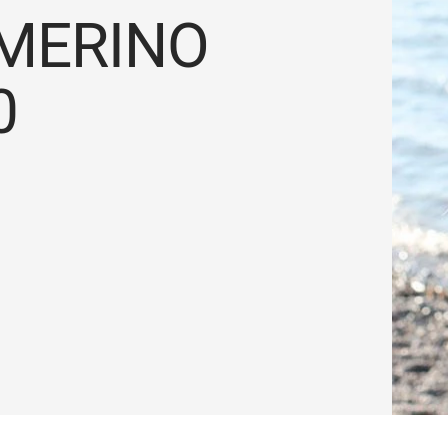
 MERINO
0