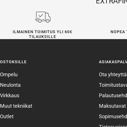
EXTRAFI
ILMAINEN TOIMITUS YLI 60€
NOPEA 
TILAUKSILLE
OSTOKSILLE
ASIAKASPAL
Ompelu
Ota yhteyttä
Neulonta
Toimitustava
Virkkaus
Palautusehd
Muut tekniikat
Maksutavat
Outlet
Sopimusehd
Tietosuojas