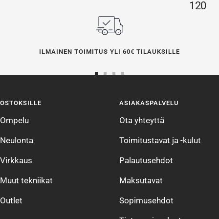
120
ILMAINEN TOIMITUS YLI 60€ TILAUKSILLE
Siirry
Siirry
Siirry
Siirry
sivulle
sivulle
sivulle
sivulle
OSTOKSILLE
ASIAKASPALVELU
1
2
3
4
Ompelu
Ota yhteyttä
Neulonta
Toimitustavat ja -kulut
Virkkaus
Palautusehdot
Muut tekniikat
Maksutavat
Outlet
Sopimusehdot