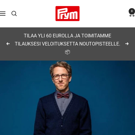
Siirry
Prym
0
sisältöön
Navigaatio
TILAA YLI 60 EUROLLA JA TOIMITAMME
TILAUKSESI VELOITUKSETTA NOUTOPISTEELLE.
Edellinen
Seu
📦