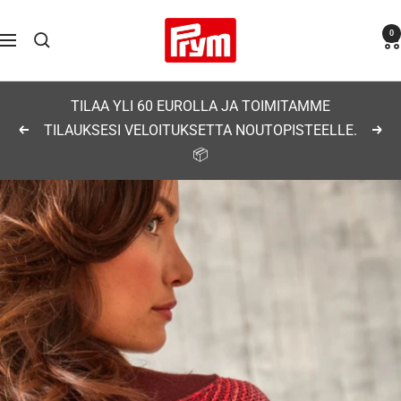
Siirry
Prym
0
sisältöön
Navigaatio
TILAA YLI 60 EUROLLA JA TOIMITAMME
TILAUKSESI VELOITUKSETTA NOUTOPISTEELLE.
Edellinen
Seu
📦