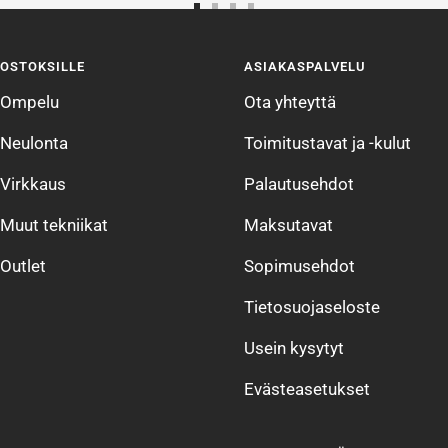
Siirry
Siirry
Siirry
Siirry
sivulle
sivulle
sivulle
sivulle
OSTOKSILLE
ASIAKASPALVELU
1
2
3
4
Ompelu
Ota yhteyttä
Neulonta
Toimitustavat ja -kulut
Virkkaus
Palautusehdot
Muut tekniikat
Maksutavat
Outlet
Sopimusehdot
Tietosuojaseloste
Usein kysytyt
Evästeasetukset