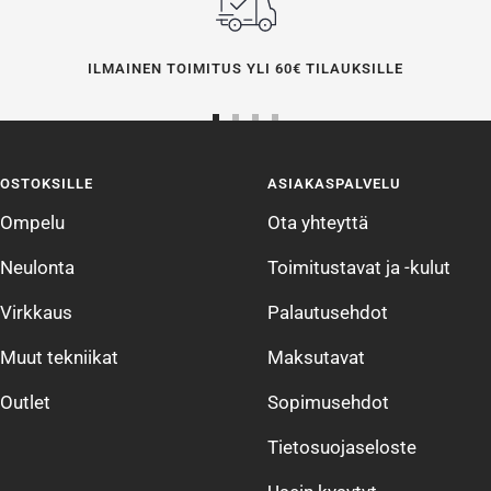
ILMAINEN TOIMITUS YLI 60€ TILAUKSILLE
Siirry
Siirry
Siirry
Siirry
sivulle
sivulle
sivulle
sivulle
OSTOKSILLE
ASIAKASPALVELU
1
2
3
4
Ompelu
Ota yhteyttä
Neulonta
Toimitustavat ja -kulut
Virkkaus
Palautusehdot
Muut tekniikat
Maksutavat
Outlet
Sopimusehdot
Tietosuojaseloste