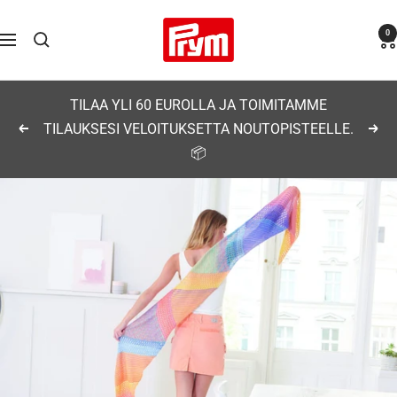
Siirry
Prym
0
sisältöön
Navigaatio
TILAA YLI 60 EUROLLA JA TOIMITAMME
TILAUKSESI VELOITUKSETTA NOUTOPISTEELLE.
Edellinen
Seu
📦