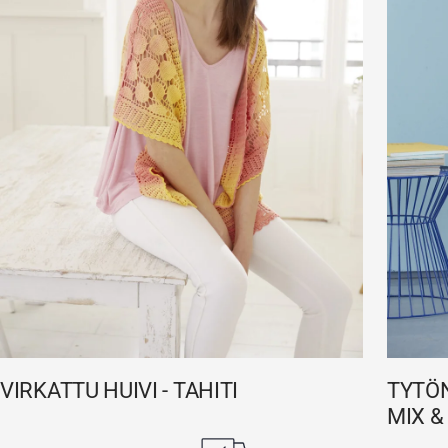
VIRKATTU HUIVI - TAHITI
TYTÖN
MIX &