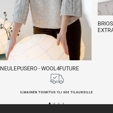
BRIOS
EXTRA
NEULEPUSERO - WOOL4FUTURE
ILMAINEN TOIMITUS YLI 60€ TILAUKSILLE
Siirry
Siirry
Siirry
Siirry