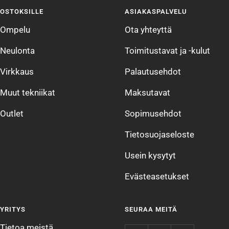
sivulle
sivulle
sivulle
sivulle
OSTOKSILLE
ASIAKASPALVELU
1
2
3
4
Ompelu
Ota yhteyttä
Neulonta
Toimitustavat ja -kulut
Virkkaus
Palautusehdot
Muut tekniikat
Maksutavat
Outlet
Sopimusehdot
Tietosuojaseloste
Usein kysytyt
Evästeasetukset
YRITYS
SEURAA MEITÄ
Tietoa meistä