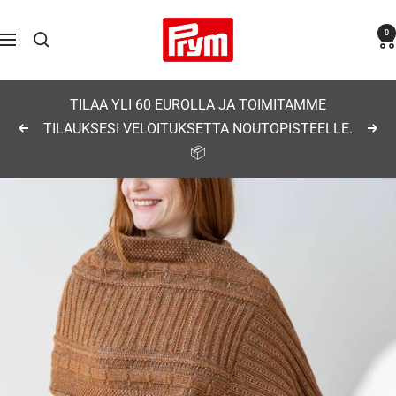
Siirry
Prym
0
sisältöön
Navigaatio
TILAA YLI 60 EUROLLA JA TOIMITAMME
TILAUKSESI VELOITUKSETTA NOUTOPISTEELLE.
Edellinen
Seu
📦