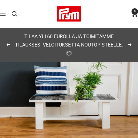
Siirry
Prym
0
sisältöön
Navigaatio
TILAA YLI 60 EUROLLA JA TOIMITAMME
TILAUKSESI VELOITUKSETTA NOUTOPISTEELLE.
Edellinen
Seu
📦