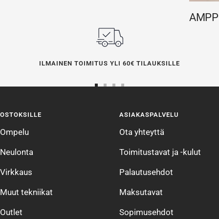
AMPPE
ILMAINEN TOIMITUS YLI 60€ TILAUKSILLE
Siirry
Siirry
Siirry
Siirry
sivulle
sivulle
sivulle
sivulle
OSTOKSILLE
ASIAKASPALVELU
1
2
3
4
Ompelu
Ota yhteyttä
Neulonta
Toimitustavat ja -kulut
Virkkaus
Palautusehdot
Muut tekniikat
Maksutavat
Outlet
Sopimusehdot