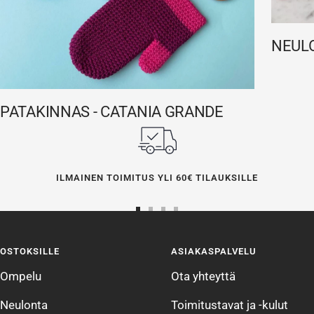
NEULO
PATAKINNAS - CATANIA GRANDE
ILMAINEN TOIMITUS YLI 60€ TILAUKSILLE
Siirry
Siirry
Siirry
Siirry
sivulle
sivulle
sivulle
sivulle
OSTOKSILLE
ASIAKASPALVELU
1
2
3
4
Ompelu
Ota yhteyttä
Neulonta
Toimitustavat ja -kulut