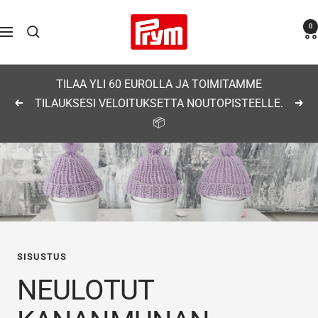
Siirry
Prym
0
sisältöön
Navigaatio
TILAA YLI 60 EUROLLA JA TOIMITAMME
TILAUKSESI VELOITUKSETTA NOUTOPISTEELLE.
Edellinen
Seu
📦
SISUSTUS
NEULOTUT