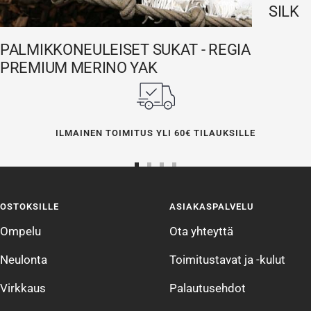
SILK
PALMIKKONEULEISET SUKAT - REGIA
PREMIUM MERINO YAK
ILMAINEN TOIMITUS YLI 60€ TILAUKSILLE
Siirry
Siirry
Siirry
Siirry
sivulle
sivulle
sivulle
sivulle
OSTOKSILLE
ASIAKASPALVELU
1
2
3
4
Ompelu
Ota yhteyttä
Neulonta
Toimitustavat ja -kulut
Virkkaus
Palautusehdot