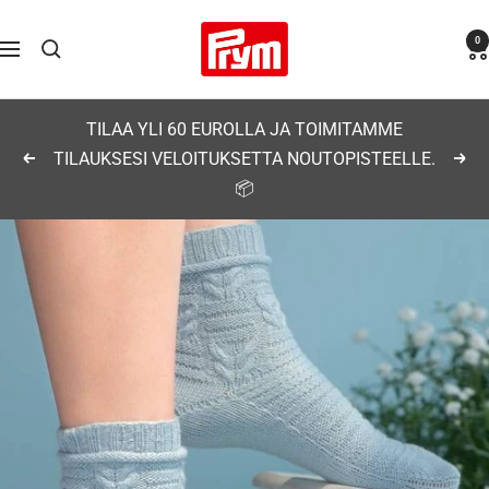
Siirry
Prym
0
sisältöön
Navigaatio
TILAA YLI 60 EUROLLA JA TOIMITAMME
TILAUKSESI VELOITUKSETTA NOUTOPISTEELLE.
Edellinen
Seu
📦