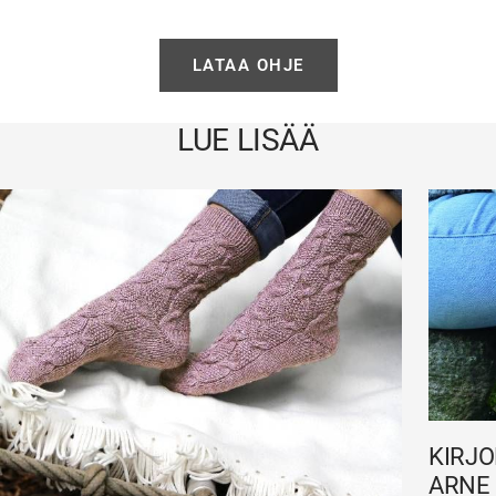
LATAA OHJE
LUE LISÄÄ
KIRJO
ARNE 