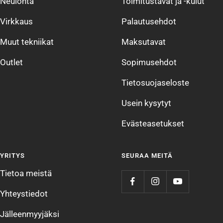
Neulonta
Toimitustavat ja -kulut
Virkkaus
Palautusehdot
Muut tekniikat
Maksutavat
Outlet
Sopimusehdot
Tietosuojaseloste
Usein kysytyt
Evästeasetukset
YRITYS
SEURAA MEITÄ
Tietoa meistä
Yhteystiedot
Jälleenmyyjäksi