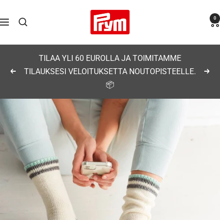
Siirry
Prym
0
sisältöön
Navigaatio
TILAA YLI 60 EUROLLA JA TOIMITAMME
TILAUKSESI VELOITUKSETTA NOUTOPISTEELLE.
Edellinen
Seu
📦