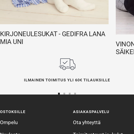
KIRJONEULESUKAT - GEDIFRA LANA
MIA UNI
VINON
SÄIKE
ILMAINEN TOIMITUS YLI 60€ TILAUKSILLE
Siirry
Siirry
Siirry
Siirry
sivulle
sivulle
sivulle
sivulle
OSTOKSILLE
ASIAKASPALVELU
1
2
3
4
Ompelu
Ota yhteyttä