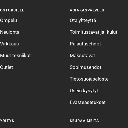
sivulle
sivulle
sivulle
sivulle
OSTOKSILLE
ASIAKASPALVELU
1
2
3
4
Ompelu
Ota yhteyttä
Neulonta
Toimitustavat ja -kulut
Virkkaus
Palautusehdot
Muut tekniikat
Maksutavat
Outlet
Sopimusehdot
Tietosuojaseloste
Usein kysytyt
Evästeasetukset
YRITYS
SEURAA MEITÄ