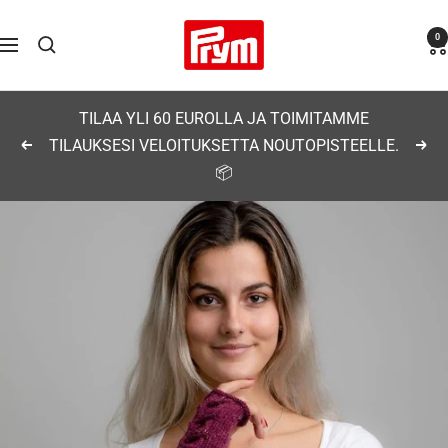
Siirry
Prym
0
sisältöön
Navigaatio
TILAA YLI 60 EUROLLA JA TOIMITAMME
TILAUKSESI VELOITUKSETTA NOUTOPISTEELLE.
Edellinen
Seu
📦