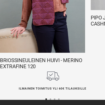
PIPO 
CASH
BRIOSSINEULEINEN HUIVI - MERINO
EXTRAFINE 120
ILMAINEN TOIMITUS YLI 60€ TILAUKSILLE
Siirry
Siirry
Siirry
Siirry