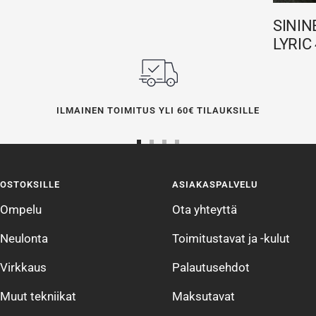
SININ
LYRIC 
ILMAINEN TOIMITUS YLI 60€ TILAUKSILLE
Siirry
Siirry
Siirry
Siirry
sivulle
sivulle
sivulle
sivulle
OSTOKSILLE
ASIAKASPALVELU
1
2
3
4
Ompelu
Ota yhteyttä
Neulonta
Toimitustavat ja -kulut
Virkkaus
Palautusehdot
Muut tekniikat
Maksutavat