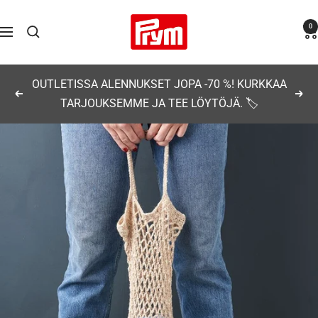
Siirry
Prym
0
sisältöön
Navigaatio
OUTLETISSA ALENNUKSET JOPA -70 %! KURKKAA
Edellinen
Seu
TARJOUKSEMME JA TEE LÖYTÖJÄ. 🏷️