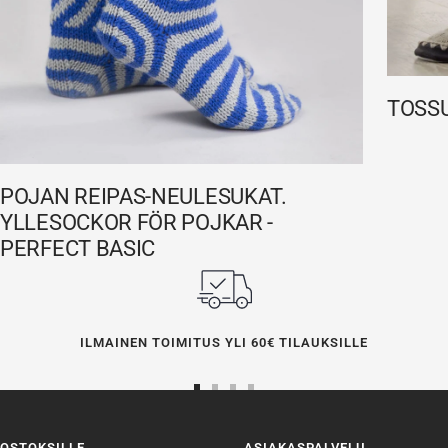
TOSSU
POJAN REIPAS-NEULESUKAT.
YLLESOCKOR FÖR POJKAR -
PERFECT BASIC
ILMAINEN TOIMITUS YLI 60€ TILAUKSILLE
Siirry
Siirry
Siirry
Siirry
sivulle
sivulle
sivulle
sivulle
OSTOKSILLE
ASIAKASPALVELU