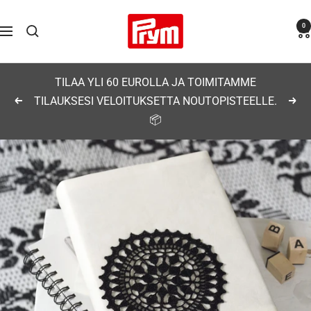
Siirry
Prym
0
sisältöön
Navigaatio
TILAA YLI 60 EUROLLA JA TOIMITAMME
TILAUKSESI VELOITUKSETTA NOUTOPISTEELLE.
Edellinen
Seu
📦