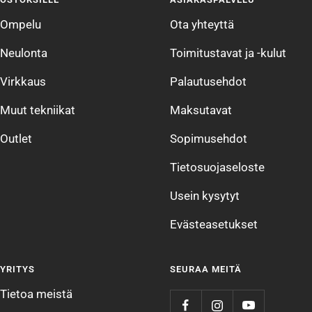
1
2
3
4
Ompelu
Ota yhteyttä
Neulonta
Toimitustavat ja -kulut
Virkkaus
Palautusehdot
Muut tekniikat
Maksutavat
Outlet
Sopimusehdot
Tietosuojaseloste
Usein kysytyt
Evästeasetukset
YRITYS
SEURAA MEITÄ
Tietoa meistä