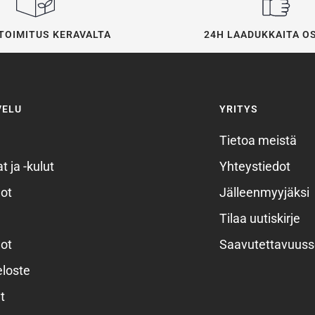
24H LAADUKKAITA O
TOIMITUS KERAVALTA
VELU
YRITYS
Tietoa meistä
t ja -kulut
Yhteystiedot
ot
Jälleenmyyjäksi
Tilaa uutiskirje
ot
Saavutettavuuss
eloste
t