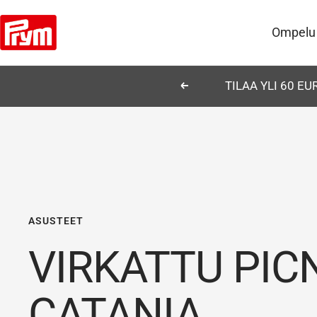
Siirry
Prym
sisältöön
Ompelu
TILAA YLI 60 E
Edellinen
ASUSTEET
VIRKATTU PICN
CATANIA