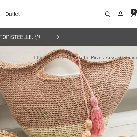
0
Outlet
TOPISTEELLE. 📦
Seuraava
Etusivu
Ohjeet
Virkattu Picnic kassi - Catania