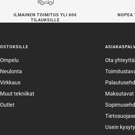
ILMAINEN TOIMITUS YLI 60€
NOPEA 
TILAUKSILLE
OSTOKSILLE
ASIAKASPAL
Ompelu
Ota yhteyttä
Neulonta
Toimitustava
Virkkaus
Palautusehd
Muut tekniikat
Maksutavat
Outlet
Sopimusehd
Tietosuojas
Usein kysyty