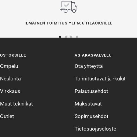
ILMAINEN TOIMITUS YLI 60€ TILAUKSILLE
Siirry
Siirry
Siirry
Siirry
sivulle
sivulle
sivulle
sivulle
OSTOKSILLE
ASIAKASPALVELU
1
2
3
4
Ompelu
Ota yhteyttä
Neulonta
Toimitustavat ja -kulut
Virkkaus
Palautusehdot
Muut tekniikat
Maksutavat
Outlet
Sopimusehdot
Tietosuojaseloste