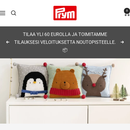
Siirry
Prym
0
sisältöön
Navigaatio
TILAA YLI 60 EUROLLA JA TOIMITAMME
TILAUKSESI VELOITUKSETTA NOUTOPISTEELLE.
Edellinen
Seu
📦