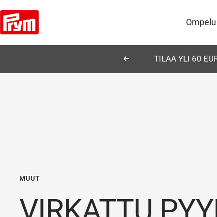
Siirry
Prym
sisältöön
Ompelu
TILAA YLI 60 E
Edellinen
MUUT
VIRKATTU PYY