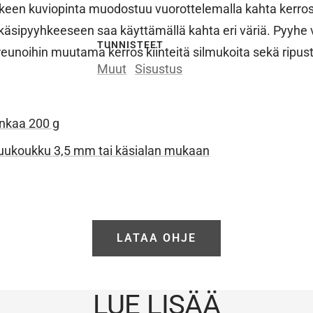
keen kuviopinta muodostuu vuorottelemalla kahta kerros
käsipyyhkeeseen saa käyttämällä kahta eri väriä. Pyyhe 
TUNNISTEET
reunoihin muutama kerros kiinteitä silmukoita sekä ripust
Muut
Sisustus
ankaa 200 g
uukoukku 3,5 mm tai käsialan mukaan
LATAA OHJE
LUE LISÄÄ