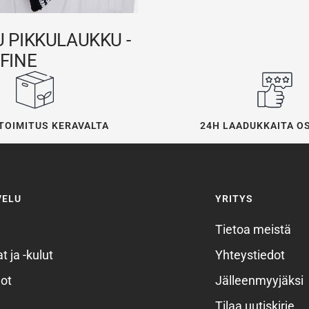
 PIKKULAUKKU -
FINE
24H LAADUKKAITA O
TOIMITUS KERAVALTA
VELU
YRITYS
Tietoa meistä
t ja -kulut
Yhteystiedot
ot
Jälleenmyyjäksi
Tilaa uutiskirje