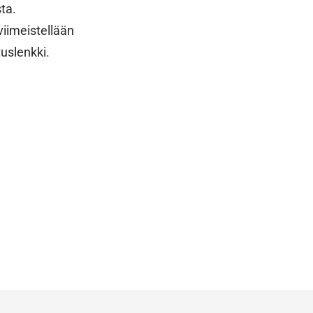
ta.
viimeistellään
uslenkki.