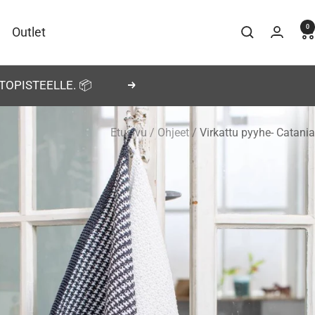
0
Outlet
TOPISTEELLE. 📦
Seuraava
Etusivu
Ohjeet
Virkattu pyyhe- Catania