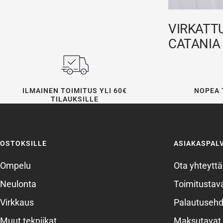
VIRKATTU
CATANIA 
ILMAINEN TOIMITUS YLI 60€
NOPEA 
TILAUKSILLE
OSTOKSILLE
ASIAKASPAL
Ompelu
Ota yhteyttä
Neulonta
Toimitustava
Virkkaus
Palautusehd
Muut tekniikat
Maksutavat