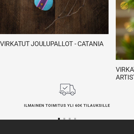
VIRKATUT JOULUPALLOT - CATANIA
VIRKA
ARTIS
ILMAINEN TOIMITUS YLI 60€ TILAUKSILLE
Siirry
Siirry
Siirry
Siirry
sivulle
sivulle
sivulle
sivulle