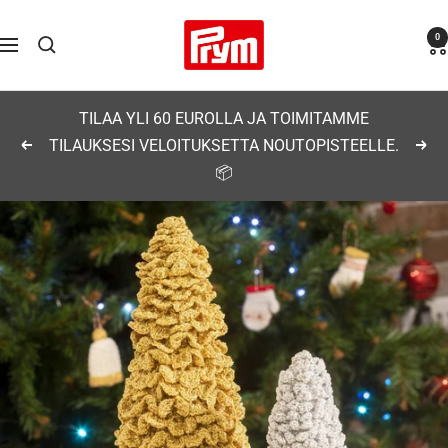
Siirry
Prym
0
sisältöön
Navigaatio
TILAA YLI 60 EUROLLA JA TOIMITAMME
TILAUKSESI VELOITUKSETTA NOUTOPISTEELLE.
Edellinen
Seu
📦