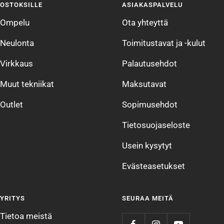
OSTOKSILLE
ASIAKASPALVELU
1
2
3
4
Ompelu
Ota yhteyttä
Neulonta
Toimitustavat ja -kulut
Virkkaus
Palautusehdot
Muut tekniikat
Maksutavat
Outlet
Sopimusehdot
Tietosuojaseloste
Usein kysytyt
Evästeasetukset
YRITYS
SEURAA MEITÄ
Tietoa meistä