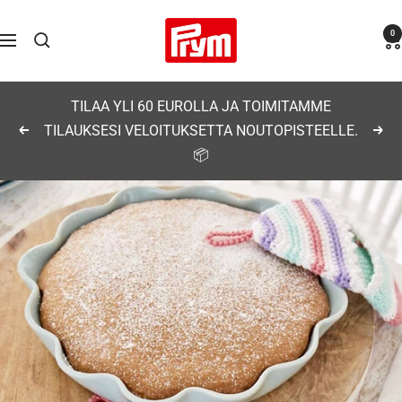
Siirry
Prym
0
sisältöön
Navigaatio
TILAA YLI 60 EUROLLA JA TOIMITAMME
TILAUKSESI VELOITUKSETTA NOUTOPISTEELLE.
Edellinen
Seu
📦