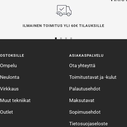
ILMAINEN TOIMITUS YLI 60€ TILAUKSILLE
Siirry
Siirry
Siirry
Siirry
sivulle
sivulle
sivulle
sivulle
OSTOKSILLE
ASIAKASPALVELU
1
2
3
4
Ompelu
Ota yhteyttä
Neulonta
Toimitustavat ja -kulut
Virkkaus
Palautusehdot
Muut tekniikat
Maksutavat
Outlet
Sopimusehdot
Tietosuojaseloste