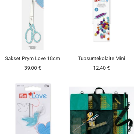
Sakset Prym Love 18cm
Tupsuntekolaite Mini
Alennushinta
Alennushinta
39,00 €
12,40 €