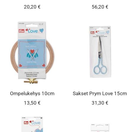
Alennushinta
Alennushinta
20,20 €
56,20 €
Ompelukehys 10cm
Sakset Prym Love 15cm
Alennushinta
Alennushinta
13,50 €
31,30 €