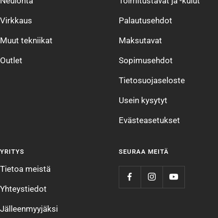
Neulonta
Toimitustavat ja -kulut
Virkkaus
Palautusehdot
Muut tekniikat
Maksutavat
Outlet
Sopimusehdot
Tietosuojaseloste
Usein kysytyt
Evästeasetukset
YRITYS
SEURAA MEITÄ
Tietoa meistä
Yhteystiedot
Jälleenmyyjäksi