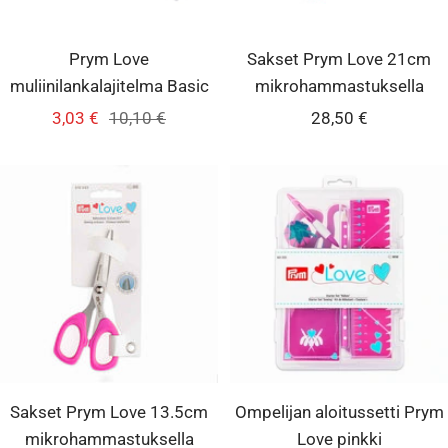
Prym Love
Sakset Prym Love 21cm
muliinilankalajitelma Basic
mikrohammastuksella
Alennushinta
Normaalihinta
Alennushinta
3,03 €
10,10 €
28,50 €
Sakset Prym Love 13.5cm
Ompelijan aloitussetti Prym
mikrohammastuksella
Love pinkki