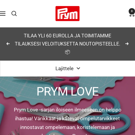
Siirry
Prym
0
sisältöön
Navigaatio
TILAA YLI 60 EUROLLA JA TOIMITAMME
TILAUKSESI VELOITUKSETTA NOUTOPISTEELLE.
Edellinen
Seu
📦
Lajittele
PRYM LOVE
Prym Love -sarjan iloiseen ilmeeseen on helppo
ihastua! Värikkäät ja kätevät ompelutarvikkeet
innostavat ompelemaan, koristelemaan ja