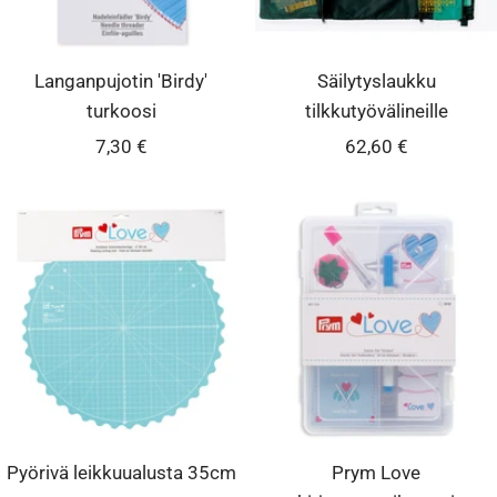
Langanpujotin 'Birdy'
Säilytyslaukku
turkoosi
tilkkutyövälineille
Alennushinta
Alennushinta
7,30 €
62,60 €
Pyörivä leikkuualusta 35cm
Prym Love