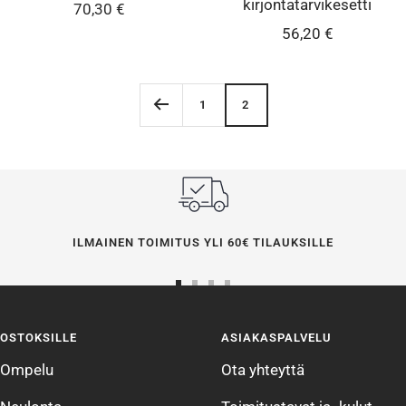
kirjontatarvikesetti
Alennushinta
70,30 €
Alennushinta
56,20 €
1
2
ILMAINEN TOIMITUS YLI 60€ TILAUKSILLE
Siirry
Siirry
Siirry
Siirry
sivulle
sivulle
sivulle
sivulle
OSTOKSILLE
ASIAKASPALVELU
1
2
3
4
Ompelu
Ota yhteyttä