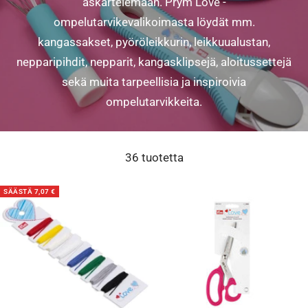
askartelemaan. Prym Love -
ompelutarvikevalikoimasta löydät mm.
kangassakset, pyöröleikkurin, leikkuualustan,
nepparipihdit, nepparit, kangasklipsejä, aloitussettejä
sekä muita tarpeellisia ja inspiroivia
ompelutarvikkeita.
36 tuotetta
SÄÄSTÄ 7,07 €