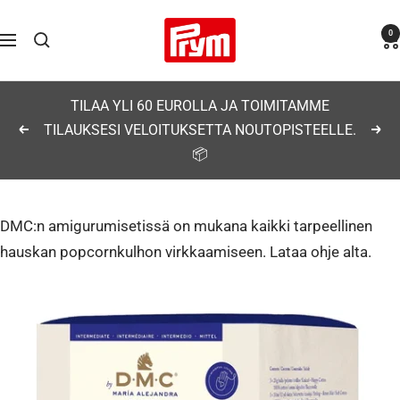
Siirry
Prym
0
sisältöön
Navigaatio
TILAA YLI 60 EUROLLA JA TOIMITAMME
TILAUKSESI VELOITUKSETTA NOUTOPISTEELLE.
Edellinen
Seu
📦
DMC:n amigurumisetissä on mukana kaikki tarpeellinen
hauskan popcornkulhon virkkaamiseen. Lataa ohje alta.