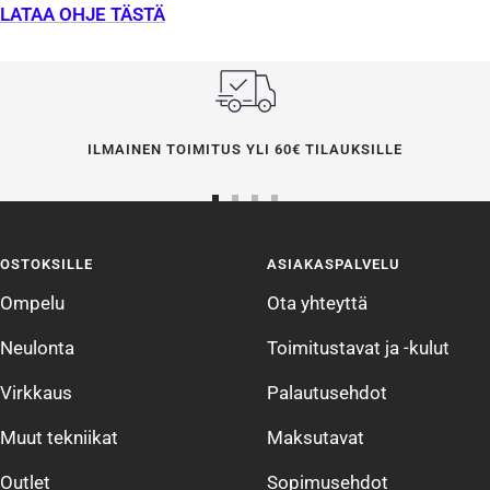
LATAA OHJE TÄSTÄ
ILMAINEN TOIMITUS YLI 60€ TILAUKSILLE
Siirry
Siirry
Siirry
Siirry
sivulle
sivulle
sivulle
sivulle
OSTOKSILLE
ASIAKASPALVELU
1
2
3
4
Ompelu
Ota yhteyttä
Neulonta
Toimitustavat ja -kulut
Virkkaus
Palautusehdot
Muut tekniikat
Maksutavat
Outlet
Sopimusehdot