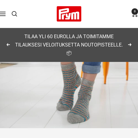
Siirry
Prym
0
sisältöön
Navigaatio
TILAA YLI 60 EUROLLA JA TOIMITAMME
TILAUKSESI VELOITUKSETTA NOUTOPISTEELLE.
Edellinen
Seu
📦