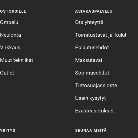
sivulle
sivulle
sivulle
sivulle
OSTOKSILLE
ASIAKASPALVELU
1
2
3
4
Ompelu
Ota yhteyttä
Neulonta
Toimitustavat ja -kulut
Virkkaus
Palautusehdot
Muut tekniikat
Maksutavat
Outlet
Sopimusehdot
Tietosuojaseloste
Usein kysytyt
Evästeasetukset
YRITYS
SEURAA MEITÄ