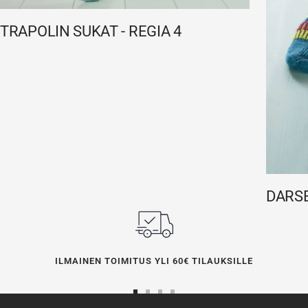
TRAPOLIN SUKAT - REGIA 4
DARSE
ILMAINEN TOIMITUS YLI 60€ TILAUKSILLE
Siirry
Siirry
Siirry
Siirry