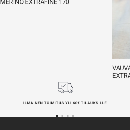
MERINO EXTRAFINE 170
VAUVA
EXTRA
ILMAINEN TOIMITUS YLI 60€ TILAUKSILLE
Siirry
Siirry
Siirry
Siirry
sivulle
sivulle
sivulle
sivulle