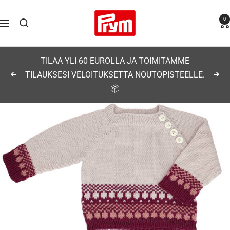
Siirry
Prym
0
sisältöön
Navigaatio
TILAA YLI 60 EUROLLA JA TOIMITAMME
TILAUKSESI VELOITUKSETTA NOUTOPISTEELLE.
Edellinen
Seu
📦