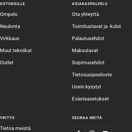
OSTOKSILLE
ASIAKASPALVELU
1
2
3
4
Ompelu
Ota yhteyttä
Neulonta
Toimitustavat ja -kulut
Virkkaus
Palautusehdot
Muut tekniikat
Maksutavat
Outlet
Sopimusehdot
Tietosuojaseloste
Usein kysytyt
Evästeasetukset
YRITYS
SEURAA MEITÄ
Tietoa meistä