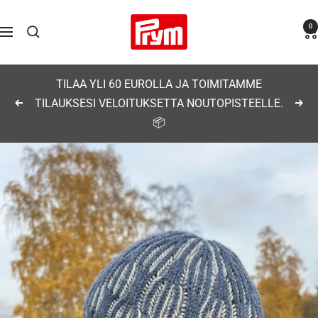
Siirry
Prym
0
sisältöön
Navigaatio
TILAA YLI 60 EUROLLA JA TOIMITAMME
TILAUKSESI VELOITUKSETTA NOUTOPISTEELLE.
Edellinen
Seu
📦