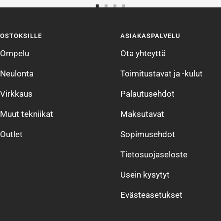
Siirry
Siirry
Siirry
Siirry
sivulle
sivulle
sivulle
sivulle
OSTOKSILLE
ASIAKASPALVELU
1
2
3
4
Ompelu
Ota yhteyttä
Neulonta
Toimitustavat ja -kulut
Virkkaus
Palautusehdot
Muut tekniikat
Maksutavat
Outlet
Sopimusehdot
Tietosuojaseloste
Usein kysytyt
Evästeasetukset