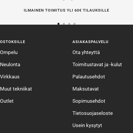
ILMAINEN TOIMITUS YLI 60€ TILAUKSILLE
Siirry
Siirry
Siirry
Siirry
sivulle
sivulle
sivulle
sivulle
OSTOKSILLE
ASIAKASPALVELU
1
2
3
4
Ompelu
Ota yhteyttä
Neulonta
Toimitustavat ja -kulut
Virkkaus
Palautusehdot
Muut tekniikat
Maksutavat
Outlet
Sopimusehdot
Tietosuojaseloste
Usein kysytyt