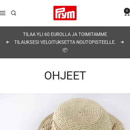
Siirry
Prym
0
sisältöön
Navigaatio
TILAA YLI 60 EUROLLA JA TOIMITAMME
TILAUKSESI VELOITUKSETTA NOUTOPISTEELLE.
Edellinen
Seu
📦
OHJEET