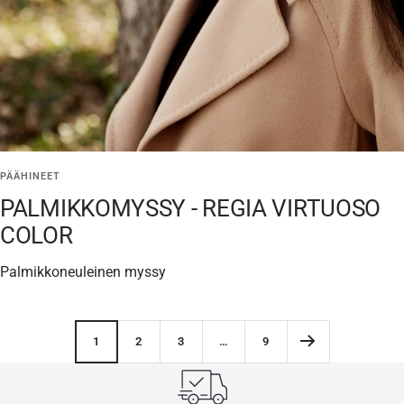
PÄÄHINEET
PALMIKKOMYSSY - REGIA VIRTUOSO
COLOR
Palmikkoneuleinen myssy
1
2
3
…
9