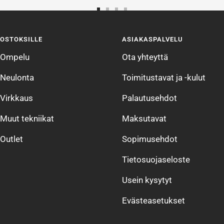
Siirry
Siirry
Siirry
Siirry
sivulle
sivulle
sivulle
sivulle
OSTOKSILLE
ASIAKASPALVELU
1
2
3
4
Ompelu
Ota yhteyttä
Neulonta
Toimitustavat ja -kulut
Virkkaus
Palautusehdot
Muut tekniikat
Maksutavat
Outlet
Sopimusehdot
Tietosuojaseloste
Usein kysytyt
Evästeasetukset