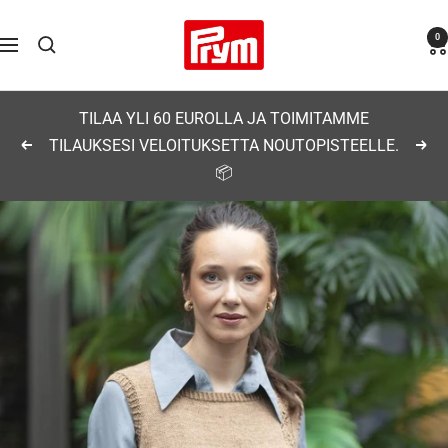
Siirry
Prym
0
sisältöön
Navigaatio
TILAA YLI 60 EUROLLA JA TOIMITAMME
TILAUKSESI VELOITUKSETTA NOUTOPISTEELLE.
Edellinen
Seu
📦