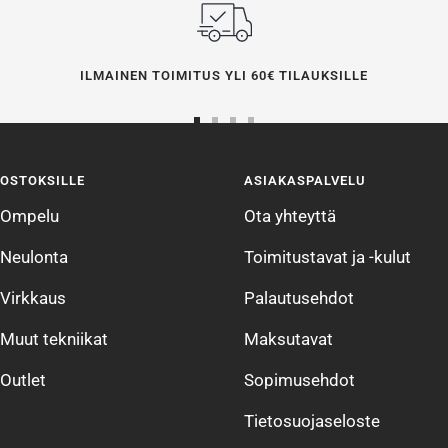
ILMAINEN TOIMITUS YLI 60€ TILAUKSILLE
Siirry
Siirry
Siirry
Siirry
sivulle
sivulle
sivulle
sivulle
OSTOKSILLE
ASIAKASPALVELU
1
2
3
4
Ompelu
Ota yhteyttä
Neulonta
Toimitustavat ja -kulut
Virkkaus
Palautusehdot
Muut tekniikat
Maksutavat
Outlet
Sopimusehdot
Tietosuojaseloste