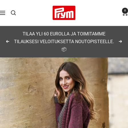
Siirry
Prym
0
sisältöön
Navigaatio
TILAA YLI 60 EUROLLA JA TOIMITAMME
TILAUKSESI VELOITUKSETTA NOUTOPISTEELLE.
Edellinen
Seu
📦