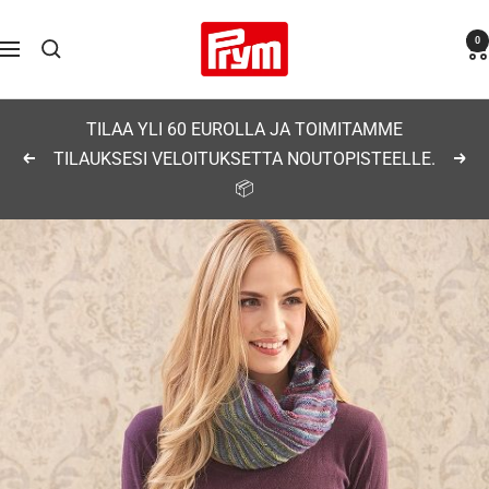
Siirry
Prym
0
sisältöön
Navigaatio
TILAA YLI 60 EUROLLA JA TOIMITAMME
TILAUKSESI VELOITUKSETTA NOUTOPISTEELLE.
Edellinen
Seu
📦