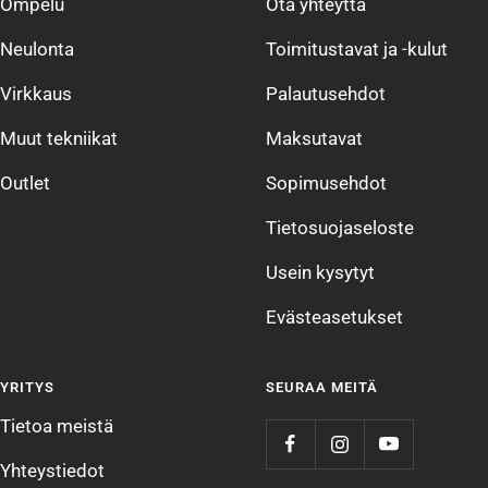
Ompelu
Ota yhteyttä
Neulonta
Toimitustavat ja -kulut
Virkkaus
Palautusehdot
Muut tekniikat
Maksutavat
Outlet
Sopimusehdot
Tietosuojaseloste
Usein kysytyt
Evästeasetukset
YRITYS
SEURAA MEITÄ
Tietoa meistä
Yhteystiedot