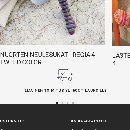
NUORTEN NEULESUKAT - REGIA 4
LASTE
TWEED COLOR
4
ILMAINEN TOIMITUS YLI 60€ TILAUKSILLE
Siirry
Siirry
Siirry
Siirry
sivulle
sivulle
sivulle
sivulle
OSTOKSILLE
ASIAKASPALVELU
1
2
3
4