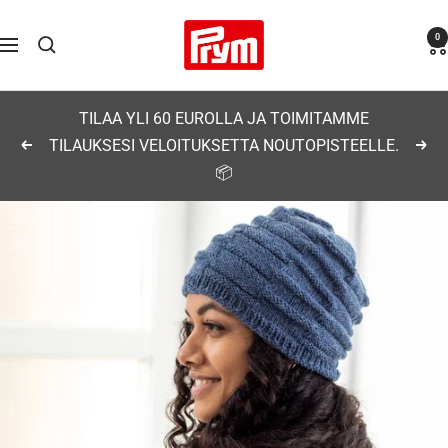
Siirry
Prym
0
sisältöön
Navigaatio
TILAA YLI 60 EUROLLA JA TOIMITAMME
TILAUKSESI VELOITUKSETTA NOUTOPISTEELLE.
Edellinen
Seu
📦