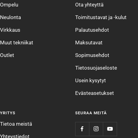
Ompelu
Ota yhteyttä
Neulonta
Toimitustavat ja -kulut
Virkkaus
Palautusehdot
Muut tekniikat
Maksutavat
Outlet
Sopimusehdot
Tietosuojaseloste
Usein kysytyt
Evästeasetukset
YRITYS
SEURAA MEITÄ
Tietoa meistä
Yhteystiedot