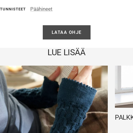
Päähineet
TUNNISTEET
LATAA OHJE
LUE LISÄÄ
PALKK