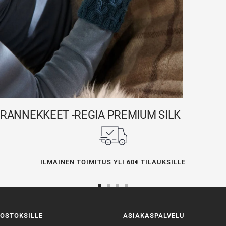
RANNEKKEET -REGIA PREMIUM SILK
ILMAINEN TOIMITUS YLI 60€ TILAUKSILLE
Siirry
Siirry
Siirry
Siirry
sivulle
sivulle
sivulle
sivulle
OSTOKSILLE
ASIAKASPALVELU
1
2
3
4