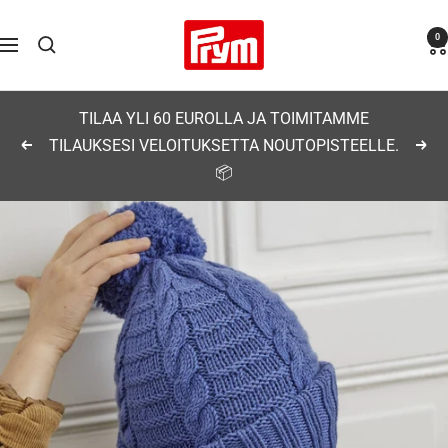
Siirry
Prym
0
sisältöön
Navigaatio
TILAA YLI 60 EUROLLA JA TOIMITAMME
TILAUKSESI VELOITUKSETTA NOUTOPISTEELLE.
Edellinen
Seu
📦