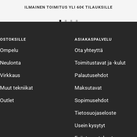
ILMAINEN TOIMITUS YLI 60€ TILAUKSILLE
Siirry
Siirry
Siirry
Siirry
sivulle
sivulle
sivulle
sivulle
OSTOKSILLE
ASIAKASPALVELU
1
2
3
4
Ompelu
Ota yhteyttä
Neulonta
Toimitustavat ja -kulut
Virkkaus
Palautusehdot
Muut tekniikat
Maksutavat
Outlet
Sopimusehdot
Tietosuojaseloste
Usein kysytyt