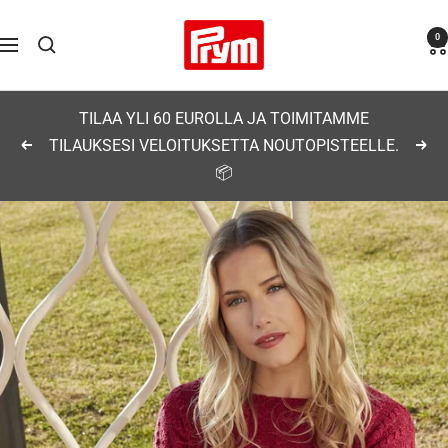
Siirry
Prym
0
sisältöön
Navigaatio
TILAA YLI 60 EUROLLA JA TOIMITAMME
TILAUKSESI VELOITUKSETTA NOUTOPISTEELLE.
Edellinen
Seu
📦