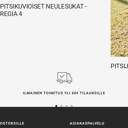
PITSIKUVIOISET NEULESUKAT -
REGIA 4
PITSI
ILMAINEN TOIMITUS YLI 60€ TILAUKSILLE
Siirry
Siirry
Siirry
Siirry
sivulle
sivulle
sivulle
sivulle
OSTOKSILLE
ASIAKASPALVELU
1
2
3
4