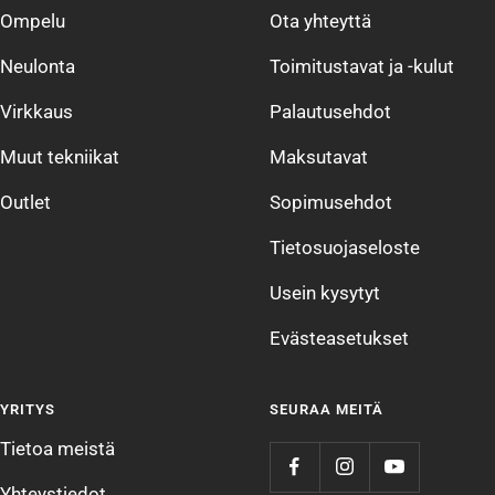
Ompelu
Ota yhteyttä
Neulonta
Toimitustavat ja -kulut
Virkkaus
Palautusehdot
Muut tekniikat
Maksutavat
Outlet
Sopimusehdot
Tietosuojaseloste
Usein kysytyt
Evästeasetukset
YRITYS
SEURAA MEITÄ
Tietoa meistä
Yhteystiedot