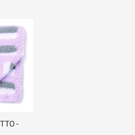
TILAA
TTO -