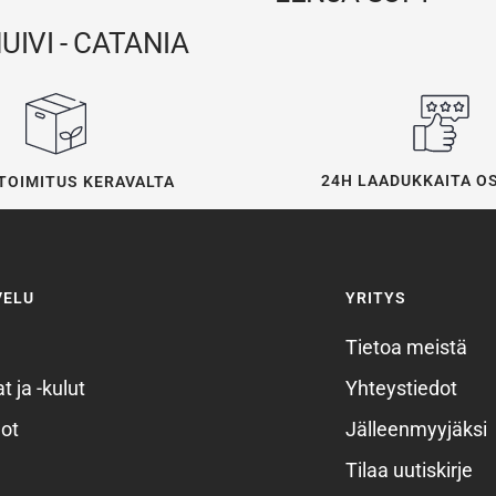
IVI - CATANIA
24H LAADUKKAITA O
TOIMITUS KERAVALTA
VELU
YRITYS
Tietoa meistä
t ja -kulut
Yhteystiedot
ot
Jälleenmyyjäksi
Tilaa uutiskirje