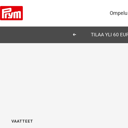
Siirry
Prym
sisältöön
Ompelu
TILAA YLI 60 E
Edellinen
VAATTEET