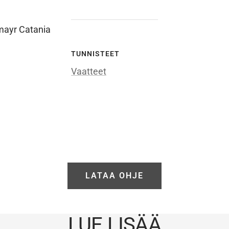
ayr Catania
TUNNISTEET
Vaatteet
HEI KÄSI
Tilaa uutiskirjee
ja tarjouksia
LATAA OHJE
ensimmäise
LUE LISÄÄ