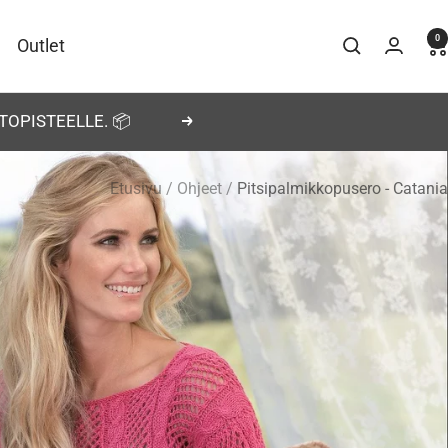
0
Outlet
TOPISTEELLE. 📦
Seuraava
Etusivu
Ohjeet
Pitsipalmikkopusero - Catania