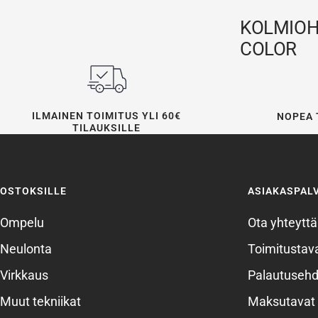
KOLMIOHU
COLOR
ILMAINEN TOIMITUS YLI 60€
NOPEA 
TILAUKSILLE
OSTOKSILLE
ASIAKASPAL
Ompelu
Ota yhteyttä
Neulonta
Toimitustava
Virkkaus
Palautusehd
Muut tekniikat
Maksutavat