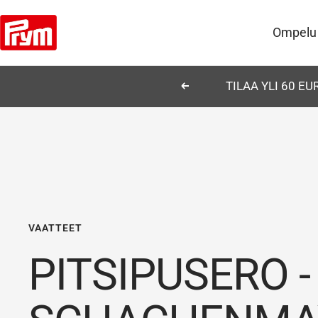
Siirry
Prym
sisältöön
Ompelu
TILAA YLI 60 E
Edellinen
VAATTEET
PITSIPUSERO -