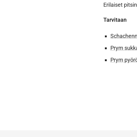
Erilaiset pits
Tarvitaan
Schachenma
Prym sukka
Prym pyörö