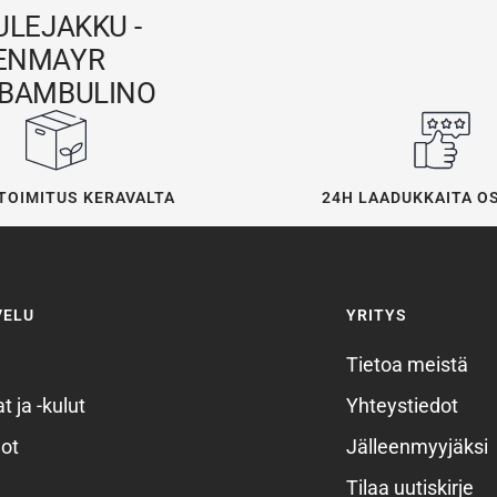
ULEJAKKU -
ENMAYR
BAMBULINO
24H LAADUKKAITA O
TOIMITUS KERAVALTA
VELU
YRITYS
Tietoa meistä
t ja -kulut
Yhteystiedot
ot
Jälleenmyyjäksi
Tilaa uutiskirje