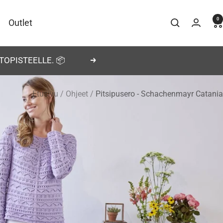
0
Outlet
TOPISTEELLE. 📦
Seuraava
Etusivu
Ohjeet
Pitsipusero - Schachenmayr Catania