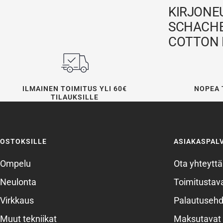
KIRJONE
SCHACH
COTTON 
ILMAINEN TOIMITUS YLI 60€
NOPEA 
TILAUKSILLE
OSTOKSILLE
ASIAKASPAL
Ompelu
Ota yhteyttä
Neulonta
Toimitustava
Virkkaus
Palautusehd
Muut tekniikat
Maksutavat