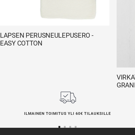
LAPSEN PERUSNEULEPUSERO -
EASY COTTON
VIRKA
GRAN
ILMAINEN TOIMITUS YLI 60€ TILAUKSILLE
Siirry
Siirry
Siirry
Siirry