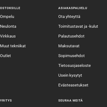
sivulle
sivulle
sivulle
sivulle
OSTOKSILLE
ASIAKASPALVELU
1
2
3
4
Ompelu
Ota yhteyttä
Neulonta
Toimitustavat ja -kulut
Virkkaus
Palautusehdot
Muut tekniikat
Maksutavat
Outlet
Sopimusehdot
Tietosuojaseloste
Usein kysytyt
Evästeasetukset
YRITYS
SEURAA MEITÄ