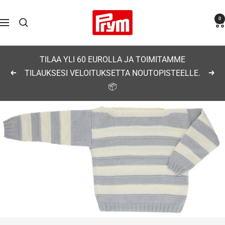
Siirry
Prym
0
sisältöön
Navigaatio
TILAA YLI 60 EUROLLA JA TOIMITAMME
TILAUKSESI VELOITUKSETTA NOUTOPISTEELLE.
Edellinen
Seu
📦