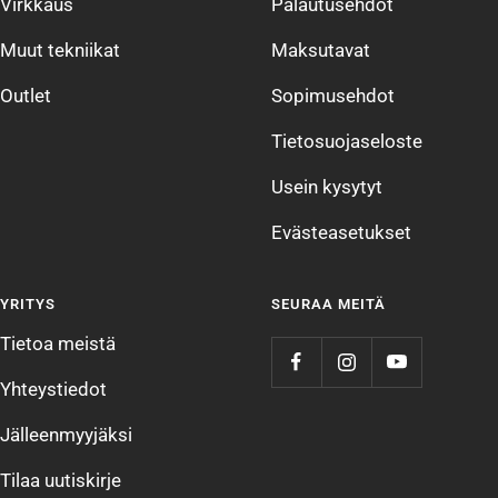
Virkkaus
Palautusehdot
Muut tekniikat
Maksutavat
Outlet
Sopimusehdot
Tietosuojaseloste
Usein kysytyt
Evästeasetukset
YRITYS
SEURAA MEITÄ
Tietoa meistä
Yhteystiedot
Jälleenmyyjäksi
Tilaa uutiskirje