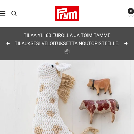
Siirry
Prym
0
sisältöön
Navigaatio
TILAA YLI 60 EUROLLA JA TOIMITAMME
TILAUKSESI VELOITUKSETTA NOUTOPISTEELLE.
Edellinen
Seu
📦