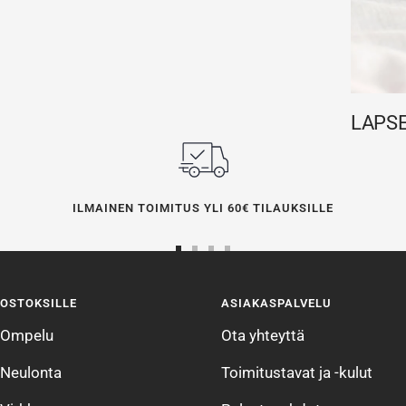
LAPSE
ILMAINEN TOIMITUS YLI 60€ TILAUKSILLE
Siirry
Siirry
Siirry
Siirry
sivulle
sivulle
sivulle
sivulle
OSTOKSILLE
ASIAKASPALVELU
1
2
3
4
Ompelu
Ota yhteyttä
Neulonta
Toimitustavat ja -kulut