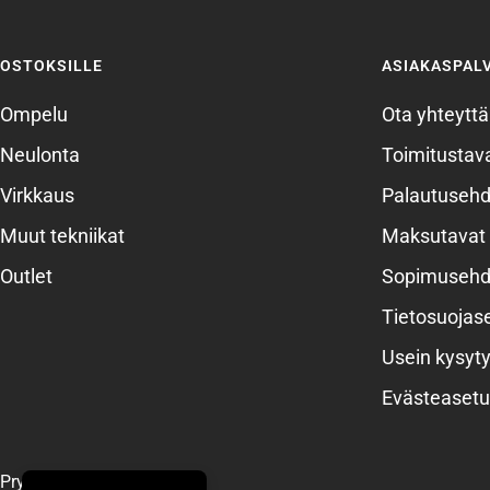
OSTOKSILLE
ASIAKASPAL
Ompelu
Ota yhteyttä
Neulonta
Toimitustava
Virkkaus
Palautusehd
Muut tekniikat
Maksutavat
Outlet
Sopimusehd
Tietosuojas
Usein kysyty
Evästeasetu
Prym