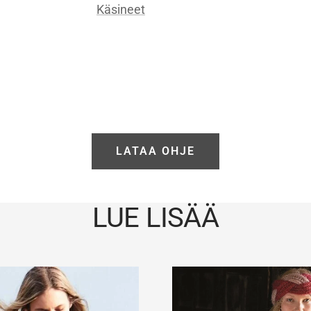
Käsineet
LATAA OHJE
LUE LISÄÄ