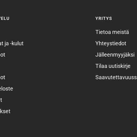
VELU
YRITYS
Tietoa meistä
t ja -kulut
Yhteystiedot
ot
Jälleenmyyjäksi
Tilaa uutiskirje
ot
Saavutettavuuss
eloste
t
kset