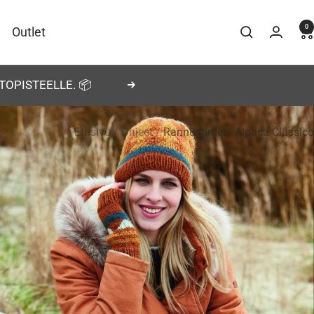
0
Outlet
TOPISTEELLE. 📦
Seuraava
Etusivu
Ohjeet
Rannustimet - Alpaca Classico